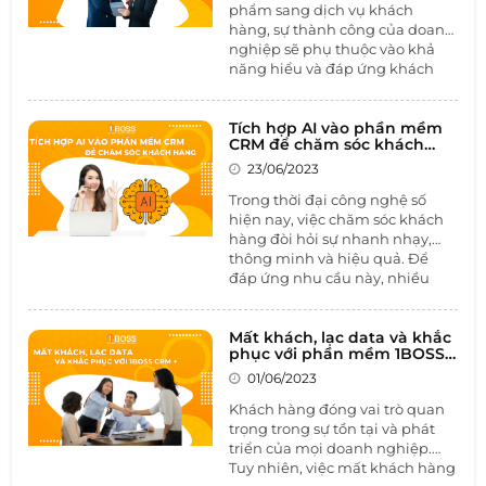
phẩm sang dịch vụ khách
truyền thông ngày càng đa dạng và tối
hàng, sự thành công của doanh
ưu, mạng xã hội không chỉ là một
nghiệp sẽ phụ thuộc vào khả
trong những lựa chọn về truyền thông
năng hiểu và đáp ứng khách
mà còn là "mảnh đất" mà bất kỳ doanh
hàng. Vì vậy, việc xây dựng
nghiệp nào cũng phái đặt chân đến.
hành trình khách hàng là một
trong những điều tất yếu để
Tích hợp AI vào phần mềm
CRM để chăm sóc khách
doanh nghiệp đạt được thành
hàng
công trên con đường chinh
23/06/2023
phục khách hàng. Trong bài
Trong thời đại công nghệ số
viết này, chúng ta hãy cùng tìm
hiện nay, việc chăm sóc khách
hành trình khách hàng là gì và
hàng đòi hỏi sự nhanh nhạy,
tối ưu hành trình khách hàng
thông minh và hiệu quả. Để
với
phần mềm CRM
như thế
đáp ứng nhu cầu này, nhiều
nào.
doanh nghiệp đã lựa chọn tích
hợp trí tuệ nhân tạo (AI) vào
phần mềm quản lý quan hệ
Mất khách, lạc data và khắc
phục với phần mềm 1BOSS
khách hàng (CRM). Sự kết hợp
CRM +
giữa AI và CRM không chỉ đem
01/06/2023
lại lợi ích lớn cho việc chăm sóc
Khách hàng đóng vai trò quan
khách hàng mà còn mở ra
trọng trong sự tồn tại và phát
những cơ hội mới để tối ưu hóa
triển của mọi doanh nghiệp.
hoạt động kinh doanh và nâng
Tuy nhiên, việc mất khách hàng
cao hiệu quả trong tương tác