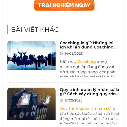
BÀI VIẾT KHÁC
Coaching là gì? Những lợi
ích khi áp dụng Coaching
trong doanh nghiệp
14/09/2023
Hiện nay
Coaching
trong
doanh nghiệp đang đóng vai
trò quan trọng trong việc phát
triển nhân viên, cải thiện hiệu
suất làm việc, và xây dựng môi
trường làm việc tích cực. Bằng
Quy trình quản lý nhân sự là
cách tạo cơ hội cho sự học hỏi
gì? Cách xây dựng quy trình
và phát triển cá nhân, Coaching
quản lý nhân sự hiệu quả
12/09/2023
giúp tăng cường sự tự chủ và
đóng góp vào sự thành công và
Quy trình quản lý nhân sự
là
bền vững của tổ chức.
tập hợp các bước cơ bản và hoạt
động mà mọi tổ chức cần thực
hiện để tối ưu hóa sự quản lý và