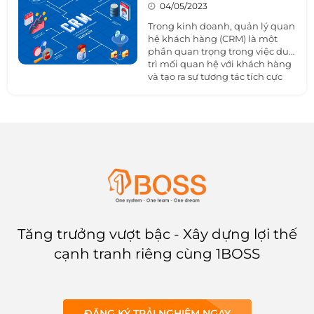
lý quan hệ khách hàng
pháp hiệu quả giúp doanh
04/05/2023
nghiệp tăng cường quản lý và
Trong kinh doanh, quản lý quan
theo dõi hoạt động của đội ngũ
hệ khách hàng (CRM) là một
nhân viên kinh doanh.
phần quan trọng trong việc duy
trì mối quan hệ với khách hàng
và tạo ra sự tương tác tích cực
giữa các bên. Trong bài viết này,
1BOSS sẽ tìm hiểu về
CRM
là gì,
hướng dẫn cho người mới bắt
đầu quản lý quan hệ khách
hàng và các ví dụ về cách hoạt
động của nền tảng CRM.
Tăng trưởng vượt bậc - Xây dựng lợi thế
cạnh tranh riêng cùng 1BOSS
ĐĂNG KÝ TRẢI NGHIỆM NGAY