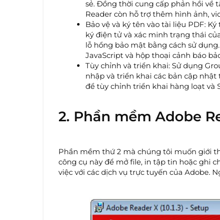
sẻ. Đồng thời cung cấp phản hồi về tà
Reader còn hỗ trợ thêm hình ảnh, vid
Bảo vệ và ký tên vào tài liệu PDF: Ký
ký điện tử và xác minh trạng thái củ
lỗ hổng bảo mật bằng cách sử dụng.
JavaScript và hộp thoại cảnh báo bả
Tùy chỉnh và triển khai: Sử dụng Gr
nhập và triển khai các bản cập nhậ
để tùy chỉnh triển khai hàng loạt và 
2. Phần mềm Adobe R
Phần mềm thứ 2 mà chúng tôi muốn giới thi
công cụ này để mở file, in tập tin hoặc ghi c
việc với các dịch vụ trực tuyến của Adobe.