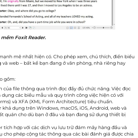
 mềm Foxit Reader.
e mạnh mẽ nhất hiện có. Cho phép xem, chú thích, điền biểu
ộng và web – bất kể bạn đang ở văn phòng, nhà riêng hay
ao gồm:
 của file thông qua trình đọc đầy đủ chức năng. Việc đọc
n dụng các biểu mẫu và quy trình công việc hiện có với
orms) và XFA (XML Form Architecture) tiêu chuẩn.
r khả dụng trên Windows, macOS, iOS, Android, web và
ất quán cho dù bạn ở đâu và bạn đang sử dụng thiết bị
er tích hợp với các dịch vụ lưu trữ đám mây hàng đầu và
 cho phép cộng tác thông qua các bài đánh giá được chia