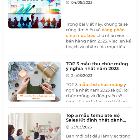
năm 2023
04/05/2023
hoạt động đối thủ cạnh tranh
qua hoạt động dưới đây nhé.
Trong bài viết này, chúng ta sẽ
cùng tìm hiểu về
bảng phân
chia mục tiêu
cho nhân viên
bán hàng năm 2023. Việc lên kế
hoạch và phân chia mục tiêu
cho nhân viên bán hàng là cực
kỳ quan trọng để đảm bảo hiệu
quả kinh doanh của doanh
TOP 3 mẫu thư chúc mừng
ý nghĩa nhất năm 2023
nghiệp. Bài viết sẽ giúp bạn
hiểu rõ hơn về bảng phân chia
24/03/2023
mục tiêu, cách xác định mục
TOP 3
mẫu thư chúc mừng
ý
tiêu và các lợi ích khi sử dụng
nghĩa nhất năm 2023 sẽ gửi lời
bảng phân chia mục tiêu cho
chúc mừng và động viên sẽ
nhân viên bán hàng.
giúp chúng ta tạo ra sự kết nối
và tình cảm giữa những người
xung quanh. Điều này sẽ giúp
Top 5 mẫu template Bộ
chúng ta cảm thấy được quan
Sales Kit đỉnh nhất dành
tâm và yêu thương từ người
cho người mới đi làm 2023
23/03/2023
khác, đồng thời cũng truyền
động lực và khích lệ chúng ta
Bạn mới bắt đầu làm việc trong