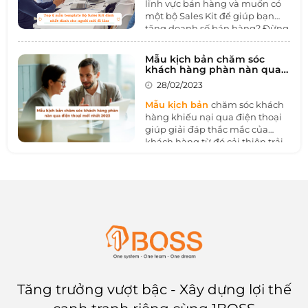
tiếp tục phấn đấu và đạt được
lĩnh vực bán hàng và muốn có
thành công. Hãy cùng 1BOSS
một bộ Sales Kit để giúp bạn
tìm hiểu qua bài viết dưới đây
tăng doanh số bán hàng? Đừng
nhé.
lo, vì hôm nay 1BOSS sẽ giới
thiệu cho bạn Top 10
mẫu
Mẫu kịch bản chăm sóc
template Bộ Sales Kit
đỉnh
khách hàng phàn nàn qua
nhất dành cho người mới đi
điện thoại mới nhất 2023
28/02/2023
làm 2023
Mẫu kịch bản
chăm sóc khách
hàng khiếu nại qua điện thoại
giúp giải đáp thắc mắc của
khách hàng từ đó cải thiện trải
nghiệm khách hàng, tạo dựng
niềm tin và sự đồng cảm, cải
thiện hình ảnh của công ty và
tăng doanh số bán hàng. Hãy
cùng 1BOSS tìm hiểu mẫu kịch
bản bản chăm sóc khách hàng
phàn nàn qua điện điện thoại ở
bài viết dưới đây nhé.
Tăng trưởng vượt bậc - Xây dựng lợi thế