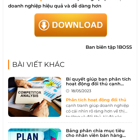
doanh nghiệp hiệu quả và dễ dàng hơn
Ban biên tập 1BOSS
BÀI VIẾT KHÁC
Bí quyết giúp bạn phân tích
hoạt động đối thủ cạnh
tranh dễ dàng
18/05/2023
Phân tích hoạt động đối thủ
cạnh tranh giúp doanh nghiệp
có cái nhìn rõ ràng hơn về thị
trường và đối thủ, từ đó xác
định được điểm mạnh và điểm
yếu của sản phẩm hoặc dịch vụ
Bảng phân chia mục tiêu
mình đang cung cấp. Hãy cùng
cho nhân viên bán hàng
1BOSS tìm hiểu cách phân tích