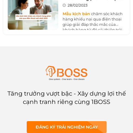
nhất dành cho người mới đi
điện thoại mới nhất 2023
28/02/2023
làm 2023
Mẫu kịch bản
chăm sóc khách
hàng khiếu nại qua điện thoại
giúp giải đáp thắc mắc của
khách hàng từ đó cải thiện trải
nghiệm khách hàng, tạo dựng
niềm tin và sự đồng cảm, cải
thiện hình ảnh của công ty và
tăng doanh số bán hàng. Hãy
cùng 1BOSS tìm hiểu mẫu kịch
bản bản chăm sóc khách hàng
phàn nàn qua điện điện thoại ở
bài viết dưới đây nhé.
Tăng trưởng vượt bậc - Xây dựng lợi thế
cạnh tranh riêng cùng 1BOSS
ĐĂNG KÝ TRẢI NGHIỆM NGAY