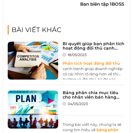
Ban biên tập 1BOSS
BÀI VIẾT KHÁC
Bí quyết giúp bạn phân tích
hoạt động đối thủ cạnh
tranh dễ dàng
18/05/2023
Phân tích hoạt động đối thủ
cạnh tranh giúp doanh nghiệp
có cái nhìn rõ ràng hơn về thị
trường và đối thủ, từ đó xác
định được điểm mạnh và điểm
yếu của sản phẩm hoặc dịch vụ
Bảng phân chia mục tiêu
mình đang cung cấp. Hãy cùng
cho nhân viên bán hàng
1BOSS tìm hiểu cách phân tích
năm 2023
04/05/2023
hoạt động đối thủ cạnh tranh
qua hoạt động dưới đây nhé.
Trong bài viết này, chúng ta sẽ
cùng tìm hiểu về
bảng phân