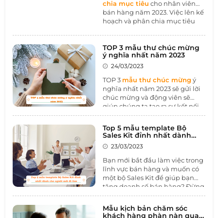
chia mục tiêu
cho nhân viên
bán hàng năm 2023. Việc lên kế
hoạch và phân chia mục tiêu
cho nhân viên bán hàng là cực
kỳ quan trọng để đảm bảo hiệu
quả kinh doanh của doanh
TOP 3 mẫu thư chúc mừng
ý nghĩa nhất năm 2023
nghiệp. Bài viết sẽ giúp bạn
hiểu rõ hơn về bảng phân chia
24/03/2023
mục tiêu, cách xác định mục
TOP 3
mẫu thư chúc mừng
ý
tiêu và các lợi ích khi sử dụng
nghĩa nhất năm 2023 sẽ gửi lời
bảng phân chia mục tiêu cho
chúc mừng và động viên sẽ
nhân viên bán hàng.
giúp chúng ta tạo ra sự kết nối
và tình cảm giữa những người
xung quanh. Điều này sẽ giúp
Top 5 mẫu template Bộ
chúng ta cảm thấy được quan
Sales Kit đỉnh nhất dành
tâm và yêu thương từ người
cho người mới đi làm 2023
23/03/2023
khác, đồng thời cũng truyền
động lực và khích lệ chúng ta
Bạn mới bắt đầu làm việc trong
tiếp tục phấn đấu và đạt được
lĩnh vực bán hàng và muốn có
thành công. Hãy cùng 1BOSS
một bộ Sales Kit để giúp bạn
tìm hiểu qua bài viết dưới đây
tăng doanh số bán hàng? Đừng
nhé.
lo, vì hôm nay 1BOSS sẽ giới
thiệu cho bạn Top 10
mẫu
Mẫu kịch bản chăm sóc
template Bộ Sales Kit
đỉnh
khách hàng phàn nàn qua