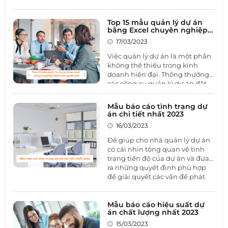
việc rất hiệu quả, đặc biệt là
trong việc theo dõi tiến độ, lên
kế hoạch và phân bổ công việc
Top 15 mẫu quản lý dự án
bằng Excel chuyên nghiệp
cho các thành viên trong nhóm.
dành cho người mới
Sau đây là top 8 mẫu quản lý
17/03/2023
công việc bằng Excel hay nhất
Việc quản lý dự án là một phần
năm 2023. Hãy cùng 1BOSS tìm
không thể thiếu trong kinh
hiểu qua bài viết dưới đây nhé.
doanh hiện đại. Thông thường,
các công cụ quản lý dự án đắt
tiền và phức tạp, tuy nhiên,
Excel vẫn được sử dụng phổ
Mẫu báo cáo tình trạng dự
biến như một công cụ giúp đỡ
án chi tiết nhất 2023
trong quản lý dự án. Vì vậy, nắm
16/03/2023
được 15
mẫu quản lý dự án
bằng Excel
chuyên nghiệp sẽ
Để giúp cho nhà quản lý dự án
giúp cho bạn có thể quản lý dự
có cái nhìn tổng quan về tình
án một cách dễ dàng và tiết
trạng tiến độ của dự án và đưa
kiệm chi phí. Hãy cùng 1BOSS
ra những quyết định phù hợp
tìm hiểu qua bài viết dưới đây
để giải quyết các vấn đề phát
nhé.
sinh thì
mẫu báo cáo tình
trạng dự án
là không thể thiếu.
Hãy cùng 1BOSS tìm hiểu qua
Mẫu báo cáo hiệu suất dự
án chất lượng nhất 2023
bài viết dưới đây.
15/03/2023