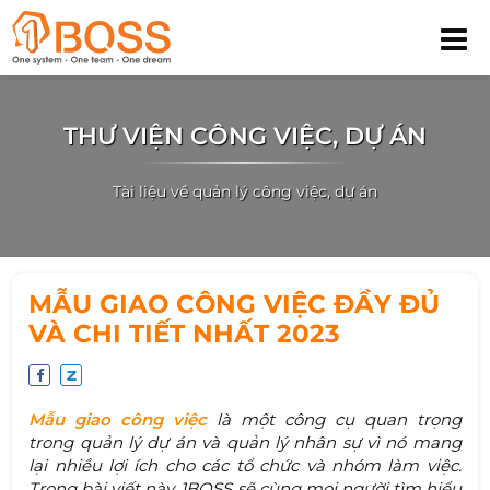
THƯ VIỆN CÔNG VIỆC, DỰ ÁN
Tài liệu về quản lý công việc, dự án
MẪU GIAO CÔNG VIỆC ĐẦY ĐỦ
VÀ CHI TIẾT NHẤT 2023
Mẫu giao công việc
là một công cụ quan trọng
trong quản lý dự án và quản lý nhân sự vì nó mang
lại nhiều lợi ích cho các tổ chức và nhóm làm việc.
Trong bài viết này, 1BOSS sẽ cùng mọi người tìm hiểu