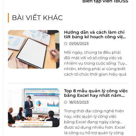
Biên tập viên 1BOSS
BÀI VIẾT KHÁC
Hướng dẫn và cách làm chi
tiết bảng kế hoạch công việc
cá nhân
01/05/2023
Mỗi ngày, chúng ta đều phải
đối mặt với vô số công việc và
nhiệm vụ trong cuộc sống. Tuy
nhiên, không phải ai cũng biết
cách tổ chức thời gian hiệu quả
để hoàn thành mọi việc một
cách dễ dàng. Vì vậy, trong bài
viết này, chúng ta sẽ tìm hiểu
Top 8 mẫu quản lý công việc
về
bằng Excel hay nhất năm
bảng kế hoạch công việc cá
2023
nhân
và cách sử dụng nó để
18/03/2023
quản lý thời gian và đạt được
Trong thời đại công nghệ hiện
mục tiêu của mình.
nay, việc quản lý công việc
bằng Excel đang ngày càng
được sử dụng nhiều hơn. Excel
là công cụ hỗ trợ quản lý công