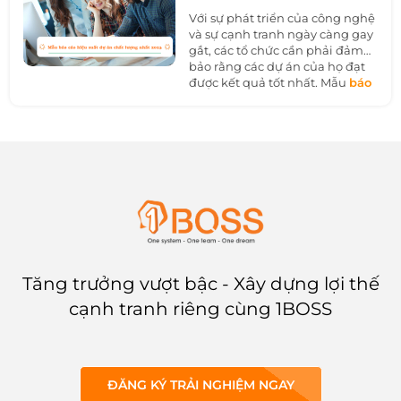
Với sự phát triển của công nghệ
và sự cạnh tranh ngày càng gay
gắt, các tổ chức cần phải đảm
bảo rằng các dự án của họ đạt
được kết quả tốt nhất. Mẫu
báo
cáo hiệu suất dự án
sẽ giúp
các doanh nghiệp vấn đề này.
Hãy cùng 1BOSS tìm hiểu thêm
qua bài viết dưới đây.
Tăng trưởng vượt bậc - Xây dựng lợi thế
cạnh tranh riêng cùng 1BOSS
ĐĂNG KÝ TRẢI NGHIỆM NGAY