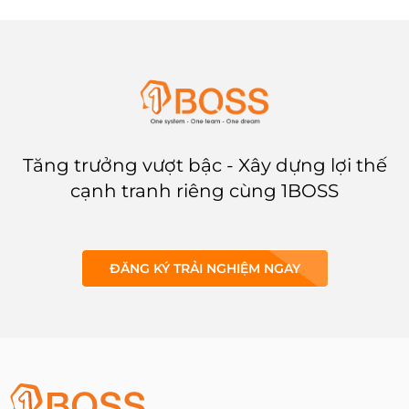
sẽ giới thiệu về tầm quan trọng
cao chất lượng dịch vụ.
của việc phân loại khách hàng
trong kinh doanh và cung cấp
các phương pháp, bước thực
hiện và lợi ích của việc phân
loại khách hàng.
Tăng trưởng vượt bậc - Xây dựng lợi thế
cạnh tranh riêng cùng 1BOSS
ĐĂNG KÝ TRẢI NGHIỆM NGAY