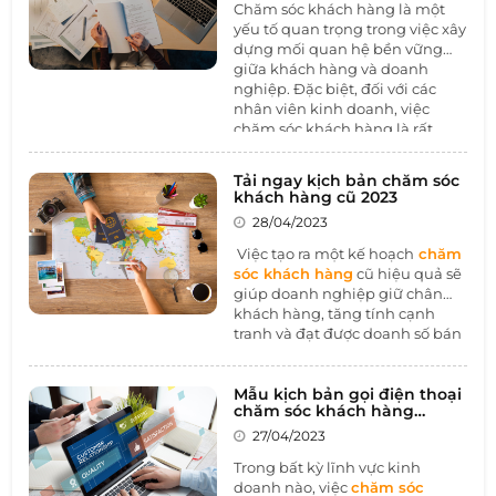
Chăm sóc khách hàng là một
yếu tố quan trọng trong việc xây
dựng mối quan hệ bền vững
giữa khách hàng và doanh
nghiệp. Đặc biệt, đối với các
nhân viên kinh doanh, việc
chăm sóc khách hàng là rất
quan trọng để duy trì và phát
triển mối quan hệ khách hàng -
Tải ngay kịch bản chăm sóc
doanh nghiệp, từ đó tăng
khách hàng cũ 2023
doanh số bán hàng. Vì vậy, việc
28/04/2023
có một kế hoạch chăm sóc
khách hàng chi tiết là vô cùng
Việc tạo ra một kế hoạch
chăm
cần thiết. Trong bài viết này,
sóc khách hàng
cũ hiệu quả sẽ
1BOSS sẽ cung cấp cho các
giúp doanh nghiệp giữ chân
nhân viên kinh doanh một
kế
khách hàng, tăng tính cạnh
hoạch chăm sóc khách hàng
tranh và đạt được doanh số bán
chi tiết nhất để giúp họ đạt
hàng cao. Vì vậy, 1BOSS đã xây
được kết quả kinh doanh tốt
dựng kịch bản chăm sóc khách
nhất có thể.
hàng cũ 2023 để giúp doanh
Mẫu kịch bản gọi điện thoại
chăm sóc khách hàng
nghiệp thực hiện các hoạt động
chuyên nghiệp
chăm sóc khách hàng cũ một
27/04/2023
cách chuyên nghiệp và hiệu
Trong bất kỳ lĩnh vực kinh
quả hơn.
doanh nào, việc
chăm sóc