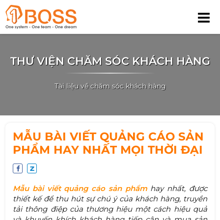
THƯ VIỆN CHĂM SÓC KHÁCH HÀNG
Tài liệu về chăm sóc khách hàng
MẪU BÀI VIẾT QUẢNG CÁO SẢN
PHẨM HAY NHẤT MỌI THỜI ĐẠI
Mẫu bài viết quảng cáo sản phẩm
hay nhất, được
thiết kế để thu hút sự chú ý của khách hàng, truyền
tải thông điệp của thương hiệu một cách hiệu quả
và khuyến khích khách hàng tiếp cận và mua sản