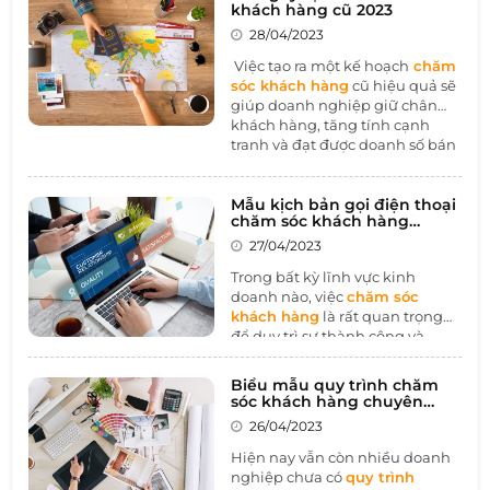
doanh nghiệp, từ đó tăng
khách hàng cũ 2023
doanh số bán hàng. Vì vậy, việc
28/04/2023
có một kế hoạch chăm sóc
khách hàng chi tiết là vô cùng
Việc tạo ra một kế hoạch
chăm
cần thiết. Trong bài viết này,
sóc khách hàng
cũ hiệu quả sẽ
1BOSS sẽ cung cấp cho các
giúp doanh nghiệp giữ chân
nhân viên kinh doanh một
kế
khách hàng, tăng tính cạnh
hoạch chăm sóc khách hàng
tranh và đạt được doanh số bán
chi tiết nhất để giúp họ đạt
hàng cao. Vì vậy, 1BOSS đã xây
được kết quả kinh doanh tốt
dựng kịch bản chăm sóc khách
nhất có thể.
hàng cũ 2023 để giúp doanh
Mẫu kịch bản gọi điện thoại
chăm sóc khách hàng
nghiệp thực hiện các hoạt động
chuyên nghiệp
chăm sóc khách hàng cũ một
27/04/2023
cách chuyên nghiệp và hiệu
Trong bất kỳ lĩnh vực kinh
quả hơn.
doanh nào, việc
chăm sóc
khách hàng
là rất quan trọng
để duy trì sự thành công và
tăng trưởng. Và một trong
những cách hiệu quả để chăm
Biểu mẫu quy trình chăm
sóc khách hàng chính là gọi
sóc khách hàng chuyên
điện thoại trực tiếp để tương
nghiệp nhất 2023
26/04/2023
tác và giải đáp thắc mắc của họ.
Tuy nhiên, để đạt được hiệu
Hiện nay vẫn còn nhiều doanh
quả cao nhất từ cuộc gọi, việc
nghiệp chưa có
quy trình