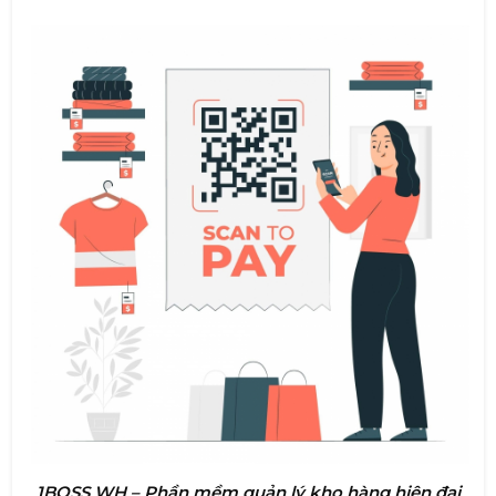
1BOSS WH – Phần mềm quản lý kho hàng hiện đại