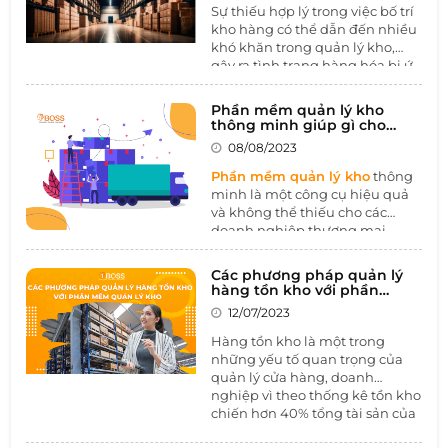
Sự thiếu hợp lý trong việc bố trí
kho hàng có thể dẫn đến nhiều
khó khăn trong quản lý kho,
gây ra tình trạng hàng hóa bị ứ
đọng, hư hỏng, và thất thoát.
Trái lại, việc thiết kế và bố trí
Phần mềm quản lý kho
layout kho hàng thông minh có
thông minh giúp gì cho
thể giúp tối ưu hóa quy trình
doanh nghiệp thương mại -
08/08/2023
phân phối
làm việc, đẩy nhanh thời gian
xử lý đơn hàng, cải thiện lưu trữ
Phần mềm quản lý kho
thông
hàng hóa và đảm bảo an toàn
minh là một công cụ hiệu quả
trong việc đóng gói. Vậy
layout
và không thể thiếu cho các
kho hàng
là gì và lợi ích khi tối
doanh nghiệp thương mại
ưu layout kho hàng? Hãy cùng
phân phối. Với tính năng đa
1BOSS tìm hiểu trong bài viết
dạng và tiên tiến, phần mềm
Các phương pháp quản lý
dưới đây
mang lại nhiều lợi ích vượt trội
hàng tồn kho với phần
giúp cải thiện quy trình quản lý
mềm quản lý kho
12/07/2023
kho, tối ưu hóa hoạt động kinh
doanh và tăng cường năng suất
Hàng tồn kho là một trong
hoạt động kho cho doanh
những yếu tố quan trọng của
nghiệp.
quản lý cửa hàng, doanh
nghiệp vì theo thống kê tồn kho
chiến hơn 40% tổng tài sản của
doanh nghiệp. Do vậy việc