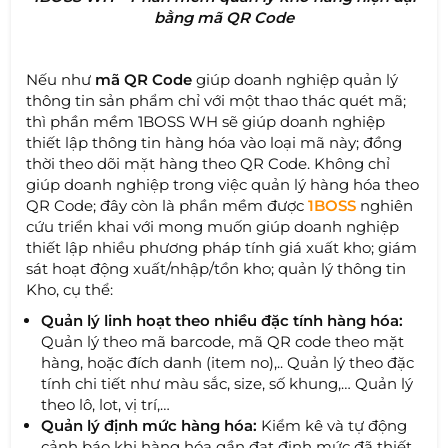
bằng mã QR Code
Nếu như
mã QR Code
giúp doanh nghiệp quản lý
thông tin sản phẩm chỉ với một thao thác quét mã;
thì phần mềm 1BOSS WH sẽ giúp doanh nghiệp
thiết lập thông tin hàng hóa vào loại mã này; đồng
thời theo dõi mặt hàng theo QR Code. Không chỉ
giúp doanh nghiệp trong việc quản lý hàng hóa theo
QR Code; đây còn là phần mềm được
1BOSS
nghiên
cứu triển khai với mong muốn giúp doanh nghiệp
thiết lập nhiều phương pháp tính giá xuất kho; giám
sát hoạt động xuất/nhập/tồn kho; quản lý thông tin
Kho, cụ thể:
Quản lý linh hoạt theo nhiều đặc tính hàng hóa:
Quản lý theo mã barcode, mã QR code theo mặt
hàng, hoặc đích danh (item no),.. Quản lý theo đặc
tính chi tiết như màu sắc, size, số khung,… Quản lý
theo lô, lot, vị trí,…
Quản lý định mức hàng hóa:
Kiểm kê và tự động
cảnh báo khi hàng hóa gần đạt định mức đã thiết