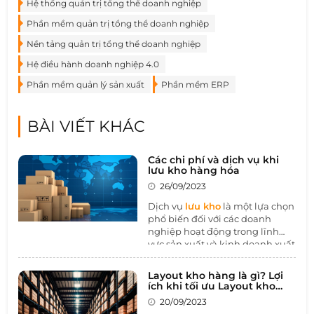
Hệ thống quản trị tổng thể doanh nghiệp
Phần mềm quản trị tổng thể doanh nghiệp
Nền tảng quản trị tổng thể doanh nghiệp
Hệ điều hành doanh nghiệp 4.0
Phần mềm quản lý sản xuất
Phần mềm ERP
BÀI VIẾT KHÁC
Các chi phí và dịch vụ khi
lưu kho hàng hóa
26/09/2023
Dịch vụ
lưu kho
là một lựa chọn
phổ biến đối với các doanh
nghiệp hoạt động trong lĩnh
vực sản xuất và kinh doanh xuất
nhập khẩu. Nó được xem như
một giải pháp hữu ích giúp tối
Layout kho hàng là gì? Lợi
ưu hóa việc quản lý và lưu trữ
ích khi tối ưu Layout kho
lượng lớn sản phẩm hoặc hàng
hàng
20/09/2023
tồn kho của họ.