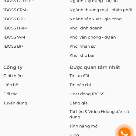
1BOSS OFFICE+
Ngành xây dựng - dự án
1BOSS CRM+
Ngành thương mại - phân phối
1BOSS OP+
Ngành sản xuất - gia công
1BOSS HRM+
Khối kinh doanh
1BOSS WM+
Khối văn phòng - dự án
1BOSS BI+
Khối nhân sự
Khối kho bãi
Công ty
Được quan tâm nhất
Giới thiệu
Tin ưu đãi
Liên hệ
Tin báo chí
Đối tác
Hoạt động 1BOSS
Tuyển dụng
Bảng giá
Tài liệu & Video Hướng dẫn sử
dụng
Tính năng mới
Blog