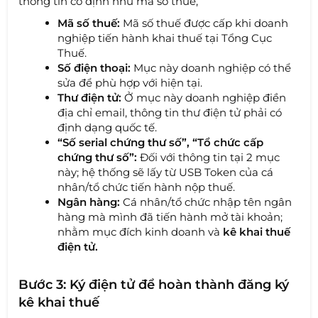
thông tin cố định như mã số thuế,
Mã số thuế:
Mã số thuế được cấp khi doanh
nghiệp tiến hành khai thuế tại Tổng Cục
Thuế.
Số điện thoại:
Mục này doanh nghiệp có thể
sửa để phù hợp với hiện tại.
Thư điện tử:
Ở mục này doanh nghiệp điền
địa chỉ email, thông tin thư điện tử phải có
định dạng quốc tế.
“Số serial chứng thư số”, “Tổ chức cấp
chứng thư số”:
Đối với thông tin tại 2 mục
này; hệ thống sẽ lấy từ USB Token của cá
nhân/tổ chức tiến hành nộp thuế.
Ngân hàng:
Cá nhân/tổ chức nhập tên ngân
hàng mà mình đã tiến hành mở tài khoản;
nhằm mục đích kinh doanh và
kê khai thuế
điện tử.
Bước 3: Ký điện tử để hoàn thành đăng ký
kê khai thuế