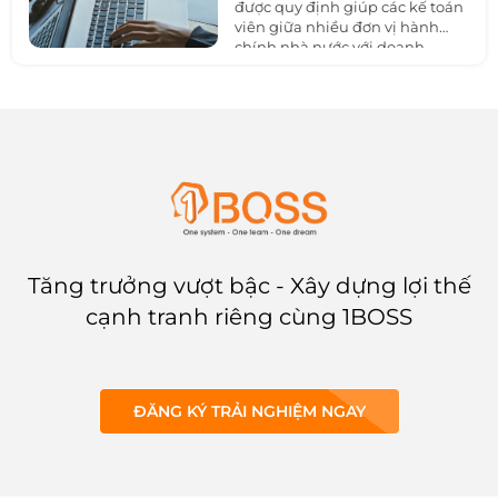
phân biệt với tài sản dài hạn.
được quy định giúp các kế toán
viên giữa nhiều đơn vị hành
chính nhà nước với doanh
nghiệp dễ dàng trao đổi và
kiểm duyệt sự chuẩn xác. Sau
đây là danh mục hệ thống tài
khoản đầy đủ nhất theo quy
định.
Tăng trưởng vượt bậc - Xây dựng lợi thế
cạnh tranh riêng cùng 1BOSS
ĐĂNG KÝ TRẢI NGHIỆM NGAY