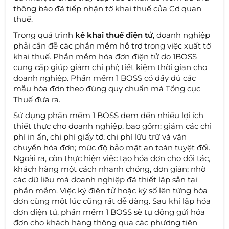
thông báo đã tiếp nhận tờ khai thuế của Cơ quan
thuế.
Trong quá trình
kê khai thuế điện tử
, doanh nghiệp
phải cần đễ các phần mềm hỗ trợ trong việc xuất tờ
khai thuế. Phần mềm hóa đơn điện tử do 1BOSS
cung cấp giúp giảm chi phí; tiết kiệm thời gian cho
doanh nghiêp. Phần mềm 1 BOSS có đầy đủ các
mẫu hóa đơn theo đúng quy chuẩn mà Tổng cục
Thuế đưa ra.
Sử dụng phần mềm 1 BOSS đem đến nhiều lợi ích
thiết thực cho doanh nghiệp, bao gồm: giảm các chi
phí in ấn, chi phí giấy tờ; chi phí lữu trữ và vận
chuyển hóa đơn; mức độ bảo mật an toàn tuyệt đối.
Ngoài ra, còn thực hiện việc tạo hóa đơn cho đối tác,
khách hàng một cách nhanh chóng, đơn giản; nhờ
các dữ liệu mà doanh nghiệp đã thiết lập sẳn tại
phần mềm. Việc ký điện tử hoặc ký số lên từng hóa
đơn cùng một lúc cũng rất dễ dàng. Sau khi lập hóa
đơn điện tử, phần mềm 1 BOSS sẽ tự động gửi hóa
đơn cho khách hàng thông qua các phương tiên