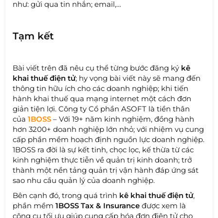
như: gửi qua tin nhắn; email,…
Tạm kết
Bài viết trên đã nêu cụ thể từng bước đăng ký
kê
khai thuế điện tử
; hy vọng bài viết này sẽ mang đến
thông tin hữu ích cho các doanh nghiệp; khi tiến
hành khai thuế qua mạng internet một cách đơn
giản tiện lợi. Công ty Cổ phần ASOFT là tiền thân
của
1BOSS
– Với 19+ năm kinh nghiệm, đồng hành
hơn 3200+ doanh nghiệp lớn nhỏ; với nhiệm vụ cung
cấp phần mềm hoạch định nguồn lực doanh nghiệp.
1BOSS ra đời là sự kết tinh, chọc lọc, kế thừa từ các
kinh nghiệm thực tiễn về quản trị kinh doanh; trở
thành một nền tảng quản trị vận hành đáp ứng sát
sao nhu cầu quản lý của doanh nghiệp.
Bên cạnh đó, trong quá trình
kê khai thuế điện tử
,
phần mềm
1BOSS Tax & Insurance
được xem là
công cụ tối ưu giúp cung cấp hóa đơn điện tử cho