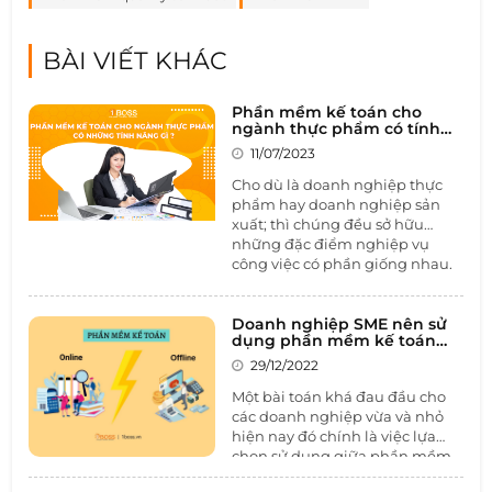
BÀI VIẾT KHÁC
Phần mềm kế toán cho
ngành thực phẩm có tính
năng gì ?
11/07/2023
Cho dù là doanh nghiệp thực
phẩm hay doanh nghiệp sản
xuất; thì chúng đều sở hữu
những đặc điểm nghiệp vụ
công việc có phần giống nhau.
Tuy nhiên, trong ngành thực
phẩm sẽ tồn tại những lưu ý
sau đây. Doanh nghiệp cần để
Doanh nghiệp SME nên sử
dụng phần mềm kế toán
tâm tới để bộ phận kế toán
online hay offline
ngành thực phẩm có thể quản
29/12/2022
lý công việc tài chính được tốt.
Một bài toán khá đau đầu cho
Trong bài viết này, hãy cùng
các doanh nghiệp vừa và nhỏ
1BOSS tìm hiểu tại khó khăn
hiện nay đó chính là việc lựa
của kế toán ngành thực phẩm
chọn sử dụng giữa phần mềm
và cách giải quyết với
phần
kế toán chuyên nghiệp và công
mềm kế toán.