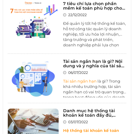
cụ quản lý dữ liệu kế toán miễn
7 tiêu chí lựa chọn phần
phí Excel. Khi đã quyết định sử
mềm kế toán phù hợp cho
dụng phần mềm kế toán
doanh nghiệp
22/12/2022
chuyên nghiệp cho doanh
nghiệp, câu hỏi khó nhất là lựa
Để quản lý tốt hệ thống kế toán,
chọn giữa
phần mềm kế toán
hỗ trợ công tác quản lý doanh
online và offline
. Qua bài viết
nghiệp, tối ưu hóa lợi nhuận,
này, 1BOSS sẽ giúp bạn đưa ra
tăng trưởng và phát triển,
đáp án cho những câu hỏi trên.
doanh nghiệp phải lựa chọn
phần mềm kế toán phù hợp.
Hiện nay trên thị trường có rất
nhiều nhà cung cấp phần mềm
Tài sản ngắn hạn là gì? Nội
dung và ý nghĩa của tài sản
trong và ngoài nước. Bộ phận
ngắn hạn
kế toán cần biết những
tiêu chí
06/07/2022
lựa chọn phần mềm kế toán
Tài sản ngắn hạn
là gì? Trong
nhằm phát huy hiệu quả tối đa.
khá nhiều trường hợp, tài sản
ngắn hạn có vai trò quan trọng
trong hoạt động vốn của doanh
nghiệp. Tài sản ngắn hạn thể
hiện khả năng về tài chính
Danh mục hệ thống tài
trong thời gian ngắn của doanh
khoản kế toán đầy đủ,
nghiệp. Cùng 1BOSS tìm hiểu
chính xác nhất
03/07/2022
trong bài viết sau để nắm rõ
hơn về loại sản này và cách
Hệ thống tài khoản kế toán