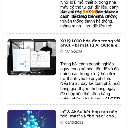
Nhờ IoT, mỗi thiết bị trong nhà
máy có thể tự gửi dữ liệu, cảnh
Bài viết này
1BOSS
sẽ chia sẻ
báo sự cố và giúp lãnh đạo ra
cách IoT đang biến nhà xưởng
quyết định theo thời gian thực.
truyền thống thành hệ thống
thông minh – nơi dữ liệu trở
thành ngôn ngữ chung giữa con
người và máy móc.
Xử lý 1.000 hóa đơn trong vài
phút – bí mật từ AI OCR & e-
Invoice
12/10/2025
Trong bối cảnh doanh nghiệp
ngày càng số hóa, tốc độ và độ
chính xác trong xử lý hóa đơn
trở thành yếu tố quyết định.
Nếu trước đây kế toán phải mất
hàng giờ, thậm chí hàng ngày
để nhập liệu thủ công hàng
nghìn chứng từ, thì nay
AI OCR
và e-Invoice
đã mở ra một kỷ
nguyên mới:
tự động hóa quy
IoT & AI: Sự kết hợp tạo nên
trình tài chính, tiết kiệm thời
“đôi mắt” và “bộ não” cho
gian và giảm thiểu sai sót.
doanh nghiệp
09/10/2025