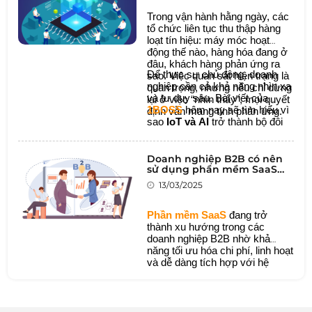
Trong vận hành hằng ngày, các
tổ chức liên tục thu thập hàng
loạt tín hiệu: máy móc hoạt
động thế nào, hàng hóa đang ở
đâu, khách hàng phản ứng ra
Để thực sự chủ động, doanh
sao. Việc quan sát hiện trạng là
nghiệp cần cả khả năng nhìn xa
quan trọng, nhưng nếu chỉ dừng
và tư duy sâu. Bài viết của
lại ở việc “nhìn thấy”, mọi quyết
1BOSS
hôm nay sẽ tìm hiểu vì
định vẫn mang tính phản ứng.
sao
IoT và AI
trở thành bộ đôi
công nghệ chiến lược cho
doanh nghiệp.
Doanh nghiệp B2B có nên
sử dụng phần mềm SaaS
không?
13/03/2025
Phần mềm SaaS
đang trở
thành xu hướng trong các
doanh nghiệp B2B nhờ khả
năng tối ưu hóa chi phí, linh hoạt
và dễ dàng tích hợp với hệ
thống hiện tại. Tuy nhiên, không
phải doanh nghiệp nào cũng phù
hợp với mô hình này. Bài viết
này sẽ giúp bạn hiểu rõ lợi ích,