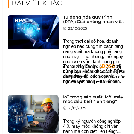
BÀI VIẾT KHÁC
Tự động hóa quy trình
(RPA): Giải phóng nhân viên
khỏi công việc nhàm chán
23/10/2025
Trong thời đại số hóa, doanh
nghiệp nào cũng tìm cách tăng
năng suất mà không phải tăng
nhân sự. Thế nhưng, mỗi ngày
nhân viên vẫn dành hàng giờ
Trong bài viết này,
1BOSS
sẽ
cho những công việc lặp đi lặp
cùng bạn khám phá cách RPA
lại: nhập liệu, xử lý hóa đơn, đối
đang thay đổi cách doanh
chiếu chứng từ hay gửi báo cáo
nghiệp vận hành – từ kế toán,
thủ công. Không chỉ tốn thời
nhân sự đến quản trị vận hành –
gian, mà còn khiến bộ máy trở
để biến mỗi quy trình trở nên tự
nên kém linh hoạt.
động, chính xác và thông minh
IoT trong sản xuất: Mỗi máy
móc đều biết “lên tiếng”
hơn.
21/10/2025
Trong kỷ nguyên công nghiệp
4.0, máy móc không chỉ vận
hành mà còn biết “lên tiếng”.