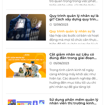
trò quan trọng trong việc phát
triển nhân viên, cải thiện hiệu
suất làm việc, và xây dựng môi
trường làm việc tích cực. Bằng
Quy trình quản lý nhân sự là
cách tạo cơ hội cho sự học hỏi
gì? Cách xây dựng quy trình
và phát triển cá nhân, Coaching
quản lý nhân sự hiệu quả
12/09/2023
giúp tăng cường sự tự chủ và
đóng góp vào sự thành công và
Quy trình quản lý nhân sự
là
bền vững của tổ chức.
tập hợp các bước cơ bản và hoạt
động mà mọi tổ chức cần thực
hiện để tối ưu hóa sự quản lý và
sử dụng nguồn nhân lực của
họ. Điều này bao gồm việc xác
Cắt giảm nhân sự: Liệu có
định nhu cầu nhân lực, tuyển
đúng đắn trong giai đoạn
dụng, đào tạo, quản lý hiệu
hiện tại
05/06/2023
suất, và nhiều hoạt động khác
để tạo một môi trường làm việc
Trong tình cảnh kinh tế ngày
tích cực và hiệu quả.
càng không mấy khởi sắc như
hiện tại. Các doanh nghiệp đều
hướng đến mục tiêu tối ưu chi
phí nhân sự để gia tăng lợi
nhuận cho doanh nghiệp. Tình
hình càng trở nên tệ hơn khi
những doanh nghiệp từng
Sử dụng phần mềm quản lý
nhân viên thị trường kinh
được ca tụng là có chế độ đãi