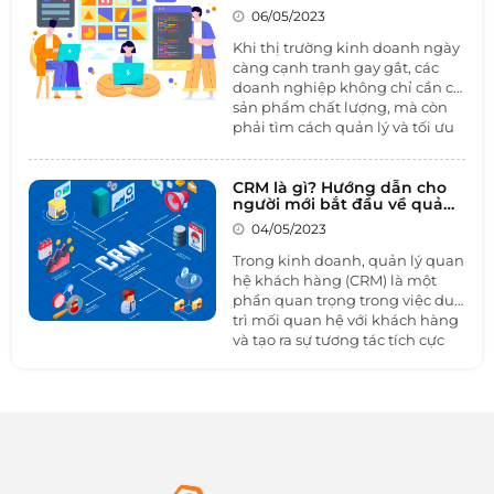
doanh để tăng cường hiệu
ngộ trong mơ nhưng Google,
06/05/2023
quả kinh doanh
Amazon, Facebook…cũng phải
Khi thị trường kinh doanh ngày
cắt giảm từ hàng nghìn đến
càng cạnh tranh gay gắt, các
hàng chục nghìn nhân sự.
doanh nghiệp không chỉ cần có
sản phẩm chất lượng, mà còn
phải tìm cách quản lý và tối ưu
hóa quá trình kinh doanh của
mình. Trong đó, sử dụng
phần
mềm quản lý nhân viên thị
CRM là gì? Hướng dẫn cho
người mới bắt đầu về quản
trường
kinh doanh là một giải
lý quan hệ khách hàng
pháp hiệu quả giúp doanh
04/05/2023
nghiệp tăng cường quản lý và
Trong kinh doanh, quản lý quan
theo dõi hoạt động của đội ngũ
hệ khách hàng (CRM) là một
nhân viên kinh doanh.
phần quan trọng trong việc duy
trì mối quan hệ với khách hàng
và tạo ra sự tương tác tích cực
giữa các bên. Trong bài viết này,
1BOSS sẽ tìm hiểu về
CRM
là gì,
hướng dẫn cho người mới bắt
đầu quản lý quan hệ khách
hàng và các ví dụ về cách hoạt
động của nền tảng CRM.