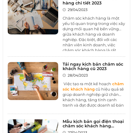
hàng chi tiết 2023
29/04/2023
Chăm sóc khách hàng là một
yếu tố quan trọng trong việc xây
dựng mối quan hệ bền vững
giữa khách hàng và doanh
nghiệp. Đặc biệt, đối với các
nhân viên kinh doanh, việc
chăm sóc khách hàng là rất
quan trọng để duy trì và phát
triển mối quan hệ khách hàng -
Tải ngay kịch bản chăm sóc
doanh nghiệp, từ đó tăng
khách hàng cũ 2023
doanh số bán hàng. Vì vậy, việc
28/04/2023
có một kế hoạch chăm sóc
khách hàng chi tiết là vô cùng
Việc tạo ra một kế hoạch
chăm
cần thiết. Trong bài viết này,
sóc khách hàng
cũ hiệu quả sẽ
1BOSS sẽ cung cấp cho các
giúp doanh nghiệp giữ chân
nhân viên kinh doanh một
kế
khách hàng, tăng tính cạnh
hoạch chăm sóc khách hàng
tranh và đạt được doanh số bán
chi tiết nhất để giúp họ đạt
hàng cao. Vì vậy, 1BOSS đã xây
được kết quả kinh doanh tốt
dựng kịch bản chăm sóc khách
nhất có thể.
hàng cũ 2023 để giúp doanh
Mẫu kịch bản gọi điện thoại
chăm sóc khách hàng
nghiệp thực hiện các hoạt động
chuyên nghiệp
chăm sóc khách hàng cũ một
27/04/2023