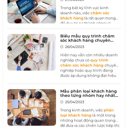
cách chuyên nghiệp và hiệu
Trong bất kỳ lĩnh vực kinh
quả hơn.
doanh nào, việc
chăm sóc
khách hàng
là rất quan trọng
để duy trì sự thành công và
tăng trưởng. Và một trong
những cách hiệu quả để chăm
Biểu mẫu quy trình chăm
sóc khách hàng chính là gọi
sóc khách hàng chuyên
điện thoại trực tiếp để tương
nghiệp nhất 2023
26/04/2023
tác và giải đáp thắc mắc của họ.
Tuy nhiên, để đạt được hiệu
Hiện nay vẫn còn nhiều doanh
quả cao nhất từ cuộc gọi, việc
nghiệp chưa có
quy trình
sử dụng một mẫu kịch bản gọi
chăm sóc khách hàng
chuyên
điện thoại chăm sóc khách
nghiệp hoặc quy trình đang
hàng chuyên nghiệp là rất
được áp dụng không đạt hiệu
quan trọng. Trong bài viết này,
quả như mong muốn. Vì vậy,
chúng ta sẽ tìm hiểu về mẫu
việc áp dụng biểu mẫu quy
kịch bản gọi điện thoại chăm
trình chăm sóc khách hàng
Mẫu phân loại khách hàng
sóc khách hàng chuyên nghiệp
theo từng nhóm hay nhất
chuyên nghiệp đã trở thành
2023
để giúp các doanh nghiệp có
một trong những nhu cầu cấp
25/04/2023
thể tiếp cận khách hàng một
thiết đối với doanh nghiệp.
Trong kinh doanh, việc
phân
cách hiệu quả và chuyên
Biểu mẫu quy trình chăm sóc
loại khách hàng
là một trong
nghiệp hơn.
khách hàng sẽ giúp cho doanh
những hoạt động quan trọng
nghiệp quản lý và điều hành
để đưa ra các chiến lược tiếp thị
quy trình chăm sóc khách hàng