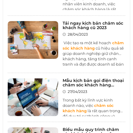
nhân viên kinh doanh, việc
chăm sóc khách hàng là rất
quan trọng để duy trì và phát
triển mối quan hệ khách hàng -
Tải ngay kịch bản chăm sóc
doanh nghiệp, từ đó tăng
khách hàng cũ 2023
doanh số bán hàng. Vì vậy, việc
28/04/2023
có một kế hoạch chăm sóc
khách hàng chi tiết là vô cùng
Việc tạo ra một kế hoạch
chăm
cần thiết. Trong bài viết này,
sóc khách hàng
cũ hiệu quả sẽ
1BOSS sẽ cung cấp cho các
giúp doanh nghiệp giữ chân
nhân viên kinh doanh một
kế
khách hàng, tăng tính cạnh
hoạch chăm sóc khách hàng
tranh và đạt được doanh số bán
chi tiết nhất để giúp họ đạt
hàng cao. Vì vậy, 1BOSS đã xây
được kết quả kinh doanh tốt
dựng kịch bản chăm sóc khách
nhất có thể.
hàng cũ 2023 để giúp doanh
Mẫu kịch bản gọi điện thoại
chăm sóc khách hàng
nghiệp thực hiện các hoạt động
chuyên nghiệp
chăm sóc khách hàng cũ một
27/04/2023
cách chuyên nghiệp và hiệu
Trong bất kỳ lĩnh vực kinh
quả hơn.
doanh nào, việc
chăm sóc
khách hàng
là rất quan trọng
để duy trì sự thành công và
tăng trưởng. Và một trong
những cách hiệu quả để chăm
Biểu mẫu quy trình chăm
sóc khách hàng chính là gọi