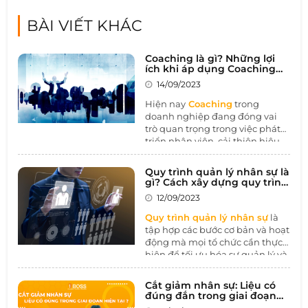
BÀI VIẾT KHÁC
Coaching là gì? Những lợi
ích khi áp dụng Coaching
trong doanh nghiệp
14/09/2023
Hiện nay
Coaching
trong
doanh nghiệp đang đóng vai
trò quan trọng trong việc phát
triển nhân viên, cải thiện hiệu
suất làm việc, và xây dựng môi
trường làm việc tích cực. Bằng
Quy trình quản lý nhân sự là
cách tạo cơ hội cho sự học hỏi
gì? Cách xây dựng quy trình
và phát triển cá nhân, Coaching
quản lý nhân sự hiệu quả
12/09/2023
giúp tăng cường sự tự chủ và
đóng góp vào sự thành công và
Quy trình quản lý nhân sự
là
bền vững của tổ chức.
tập hợp các bước cơ bản và hoạt
động mà mọi tổ chức cần thực
hiện để tối ưu hóa sự quản lý và
sử dụng nguồn nhân lực của
họ. Điều này bao gồm việc xác
Cắt giảm nhân sự: Liệu có
định nhu cầu nhân lực, tuyển
đúng đắn trong giai đoạn
dụng, đào tạo, quản lý hiệu
hiện tại