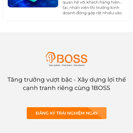
quan hệ với khách hàng hiện
tại, nhân viên thị trường kinh
doanh đóng góp rất nhiều vào
sự thành công của một doanh
nghiệp. Vì vậy, các doanh
nghiệp cần phải tìm kiếm
những giải pháp hiệu quả để
quản lý nhân viên thị trường
kinh doanh một cách chuyên
nghiệp và hiệu quả hơn. Vì vậy
phần mềm quản lý nhân viên
thị trường
kinh doanh - Giải
pháp đáng tin cậy cho doanh
nghiệp.
Tăng trưởng vượt bậc - Xây dựng lợi thế
cạnh tranh riêng cùng 1BOSS
ĐĂNG KÝ TRẢI NGHIỆM NGAY