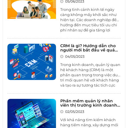
05/06/2023
suất, và nhiều hoạt động khác
để tạo một môi trường làm việc
Trong tình cảnh kinh tế ngày
tích cực và hiệu quả.
càng không mấy khởi sắc như
hiện tại. Các doanh nghiệp đều
hướng đến mục tiêu tối ưu chi
phí nhân sự để gia tăng lợi
nhuận cho doanh nghiệp. Tình
hình càng trở nên tệ hơn khi
những doanh nghiệp từng
CRM là gì? Hướng dẫn cho
người mới bắt đầu về quản
được ca tụng là có chế độ đãi
lý quan hệ khách hàng
ngộ trong mơ nhưng Google,
04/05/2023
Amazon, Facebook…cũng phải
Trong kinh doanh, quản lý quan
cắt giảm từ hàng nghìn đến
hệ khách hàng (CRM) là một
hàng chục nghìn nhân sự.
phần quan trọng trong việc duy
trì mối quan hệ với khách hàng
và tạo ra sự tương tác tích cực
giữa các bên. Trong bài viết này,
1BOSS sẽ tìm hiểu về
CRM
là gì,
hướng dẫn cho người mới bắt
Phần mềm quản lý nhân
viên thị trường kinh doanh -
đầu quản lý quan hệ khách
Giải pháp đáng tin cậy cho
hàng và các ví dụ về cách hoạt
02/05/2023
doanh nghiệp
động của nền tảng CRM.
Với khả năng tìm kiếm khách
hàng tiềm năng, xây dựng mối