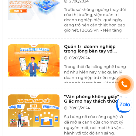
21/06/2024
1BOSS
vận hành mà còn nâng cao
năng lực cạnh tranh và cải thiện
Trước sự không ngừng thay đổi
trải nghiệm khách hàng. Hãy
của thị trường, việc quản trị
cùng 1BOSS khám phá làn sóng
doanh nghiệp hiệu quả ngày
càng trở nên cần thiết hơn bao
chuyển đổi số và những lợi ích
giờ hết. 1BOSS.VN - Nền tảng
mà nó mang lại cho các SMEs là
quản trị toàn diện không chỉ
gì?
tích hợp đa ứng dụng một cách
thông minh mà còn tùy chỉnh
Quản trị doanh nghiệp
linh hoạt theo từng đặc thù
trong lòng bàn tay với
1BOSS SUPERAPPS+
ngành nghề, hứa hẹn mang
05/06/2024
đến sự tiện lợi và hiệu quả cho
mọi doanh nghiệp. Cùng
1BOSS
Trong thời đại công nghệ bùng
điểm danh những điểm nổi bật
nổ như hiện nay, việc quản lý
mà nền tảng này mang lại là
doanh nghiệp trở nên ngày
gì?
càng phức tạp hơn. Các doanh
nghiệp SMEs và Startup, với
nguồn lực hạn chế, thường gặp
"Văn phòng không giấy" -
nhiều khó khăn trong việc quản
Giấc mơ hay thách thức
lý và vận hành hiệu quả.
doanh nghiệp
30/05/2024
Sự bùng nổ của công nghệ số
đã mở ra cánh cửa cho một kỷ
nguyên mới, nơi mọi thứ vận
hành với tốc độ ánh sáng.