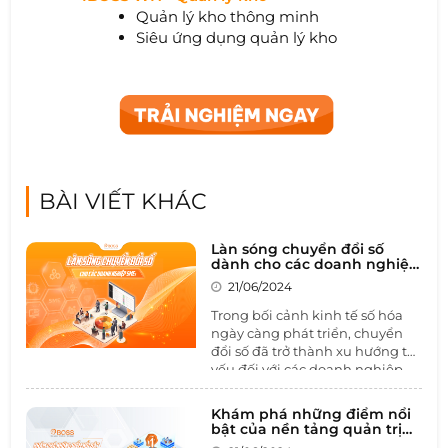
Quản lý kho thông minh
Siêu ứng dụng quản lý kho
BÀI VIẾT KHÁC
Làn sóng chuyển đổi số
dành cho các doanh nghiệp
SMEs
21/06/2024
Trong bối cảnh kinh tế số hóa
ngày càng phát triển, chuyển
đổi số đã trở thành xu hướng tất
yếu đối với các doanh nghiệp,
đặc biệt là các doanh nghiệp
vừa và nhỏ (SMEs). Việc áp dụng
Khám phá những điểm nổi
công nghệ kỹ thuật số không
bật của nền tảng quản trị
chỉ giúp tối ưu hóa quy trình
doanh nghiệp toàn diện