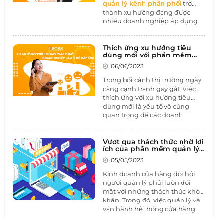
quản lý kênh phân phối
trở
hàng. Trong bài viết này, hãy
thành xu hướng đang được
cùng 1BOSS tìm hiểu về cách
nhiều doanh nghiệp áp dụng
ngăn chặn xung đột kênh phân
để tối ưu hóa hoạt động phân
phối và giải pháp
quản trị
phối. Theo thống kê của Forbes,
doanh nghiệp toàn diện đặc
hơn 60% doanh nghiệp đã áp
Thích ứng xu hướng tiêu
thù ngành Thương mại - Phân
dùng mới với phần mềm
dụng phần mềm quản lý kênh
phối
để đạt được sự hiệu quả
CRM
phân phối và đạt được nhiều
06/06/2023
tối đa trong quản lý.
thành công đáng kể.
Trong bối cảnh thị trường ngày
càng cạnh tranh gay gắt, việc
thích ứng với xu hướng tiêu
dùng mới là yếu tố vô cùng
quan trọng để các doanh
nghiệp có thể giữ vững và phát
triển thương hiệu của mình.
Trong bài viết này, chúng ta hãy
Vượt qua thách thức nhờ lợi
ích của phần mềm quản lý
cùng 1BOSS tìm hiểu về xu
chuỗi cửa hàng
hướng tiêu dùng thay đổi và
05/05/2023
cách mà các doanh nghiệp có
Kinh doanh cửa hàng đòi hỏi
thể thích ứng với những thay
người quản lý phải luôn đối
đổi đó với
phần mềm CRM.
mặt với những thách thức khó
khăn. Trong đó, việc quản lý và
vận hành hệ thống cửa hàng
một cách hiệu quả và hiệu suất