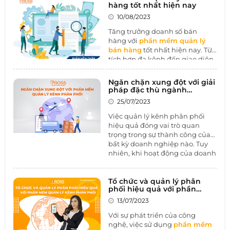
hàng tốt nhất hiện nay
10/08/2023
Tăng trưởng doanh số bán
hàng với
phần mềm quản lý
bán hàng
tốt nhất hiện nay. Từ
tích hợp đa kênh đến giao diện
thân thiện, tính năng quản lý
tồn kho chính xác, tùy chỉnh
Ngăn chặn xung đột với giải
linh hoạt, và khả năng bảo mật
pháp đặc thù ngành
dữ liệu, bài viết này sẽ đưa bạn
Thương mại-Phân phối
25/07/2023
vào thế giới của những ưu điểm
mà phần mềm quản lý bán
Việc quản lý kênh phân phối
hàng hàng đầu mang lại.
hiệu quả đóng vai trò quan
Không chỉ giúp tối ưu hóa quy
trọng trong sự thành công của
trình kinh doanh, mà còn thúc
bất kỳ doanh nghiệp nào. Tuy
đẩy sự tương tác và tin cậy từ
nhiên, khi hoạt động của doanh
phía khách hàng.
nghiệp phát triển và mở rộng,
xung đột trong quản lý kênh
phân phối là một rủi ro không
Tổ chức và quản lý phân
phối hiệu quả với phần
thể tránh khỏi. Những xung đột
mềm quản lý kênh phân
này có thể gây tổn hại nghiêm
13/07/2023
phối
trọng đến sự uy tín của thương
Với sự phát triển của công
hiệu, giảm hiệu suất kinh
nghệ, việc sử dụng
phần mềm
doanh và làm mất lòng khách