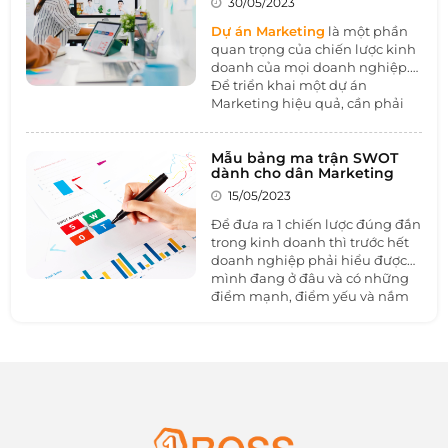
30/05/2023
email marketing, từ cách xây
dựng chiến dịch hấp dẫn đến
Dự án Marketing
là một phần
cách tối ưu hóa tỷ lệ mở email
quan trọng của chiến lược kinh
và chuyển đổi thành công.
doanh của mọi doanh nghiệp.
Để triển khai một dự án
Marketing hiệu quả, cần phải
có một kế hoạch chi tiết và
chính xác. Bảng Excel triển khai
dự án Marketing là một công cụ
Mẫu bảng ma trận SWOT
dành cho dân Marketing
hữu ích giúp quản lý và theo
dõi các bước tiến hành dự án
15/05/2023
một cách khoa học. Hãy cũng
Để đưa ra 1 chiến lược đúng đắn
1BOSS tìm hiểu chi tiết qua bài
trong kinh doanh thì trước hết
viết dưới đây nhé.
doanh nghiệp phải hiểu được
mình đang ở đâu và có những
điểm mạnh, điểm yếu và nắm
bắt cơ hội để phát triển.
Ma trận
SWOT
giúp doanh nghiệp thực
hiện điều đó một cách dễ dàng.
Hãy cùng 1BOSS tìm hiểu về ma
trận SWOT dành cho dân
Marketing.