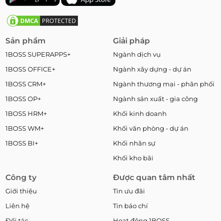
Sản phẩm
Giải pháp
1BOSS SUPERAPPS+
Ngành dịch vụ
1BOSS OFFICE+
Ngành xây dựng - dự án
1BOSS CRM+
Ngành thương mại - phân phối
1BOSS OP+
Ngành sản xuất - gia công
1BOSS HRM+
Khối kinh doanh
1BOSS WM+
Khối văn phòng - dự án
1BOSS BI+
Khối nhân sự
Khối kho bãi
Công ty
Được quan tâm nhất
Giới thiệu
Tin ưu đãi
Liên hệ
Tin báo chí
Đối tác
Hoạt động 1BOSS