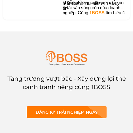
không chỉ là mạch máu mà còn
mất doanh thu, niềm tin và uy
là tài sản sống còn của doanh
tín.
nghiệp. Cùng
1BOSS
tìm hiểu 4
giải pháp bảo mật giúp bạn an
toàn, đứng vững và bứt phá
cùng công nghệ.
Tăng trưởng vượt bậc - Xây dựng lợi thế
cạnh tranh riêng cùng 1BOSS
ĐĂNG KÝ TRẢI NGHIỆM NGAY