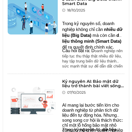
mở rộng.
Smart Data
18/10/2025
Trong kỷ nguyên số, doanh
nghiệp không chỉ cần
nhiều dữ
liệu (Big Data)
mà còn cần
dữ
liệu thông minh (Smart Data)
để ra quyết định chính xác.
Câu hỏi đặt ra: D
oanh nghiệp nên
tiếp tục thu thập thật nhiều dữ liệu,
hay tập trung biến dữ liệu thành
sức mạnh thật sự để dẫn dắt chiến
lược?
Kỷ nguyên AI: Bảo mật dữ
liệu trở thành bài viết sống
còn
07/10/2025
AI mang lại bước tiến lớn cho
doanh nghiệp từ phân tích dữ
liệu đến tự động hóa. Nhưng
song song cơ hội là thách thức:
chỉ một lỗ hổng bảo mật nhỏ
Trong kỷ nguyên AI,
dữ liệu
cũng có thể khiến doanh nghiệp