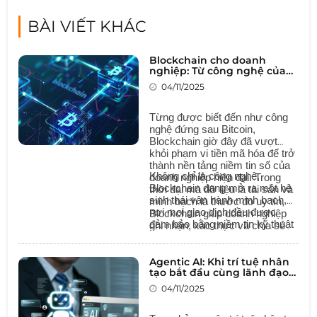
BÀI VIẾT KHÁC
Blockchain cho doanh
nghiệp: Từ công nghệ của
tiền ảo đến nền tảng niềm
04/11/2025
tin số
Từng được biết đến như công
nghệ đứng sau Bitcoin,
Blockchain giờ đây đã vượt
khỏi phạm vi tiền mã hóa để trở
thành nền tảng niềm tin số của
Không chỉ là công nghệ,
doanh nghiệp hiện đại. Trong
Blockchain đang mở ra một hệ
thời đại mà dữ liệu là tài sản và
sinh thái vận hành minh bạch,
minh bạch là thước đo uy tín,
nơi mọi giao dịch đều được
Blockchain giúp doanh nghiệp
đảm bảo bằng niềm tin kỹ thuật
ghi nhận, xác thực và chia sẻ
số – giúp doanh nghiệp tăng tốc
thông tin một cách an toàn,
chuyển đổi số, giảm rủi ro và
không thể chỉnh sửa và có thể
củng cố uy tín trên thị trường
Agentic AI: Khi trí tuệ nhân
kiểm chứng mọi lúc.
tạo bắt đầu cùng lãnh đạo
toàn cầu.
ra quyết định
04/11/2025