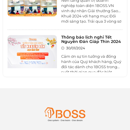
Nền tảng quản trị doanh
nghiệp toàn diện 1BOSS.VN
vinh dự nhận Giải thưởng Sao
Khuê 2024 với hạng mục Đổi
mới sáng tạo. Trải qua 3 vòng sơ
tuyển, thuyết trình và bình chọn
chung tuyển cùng với hơn 340
đề cử đến từ các doanh nghiệp
Thông báo lịch nghỉ Tết
Nguyên Đán Giáp Thìn 2024
CNTT trên cả nước, 1BOSS đã
xuất sắc được Hội đồng nhất trí
30/01/2024
trao Giải thưởng Sao Khuê
Cảm ơn sự tin tưởng và đồng
2024.
hành của Quý khách hàng, Quý
đối tác dành cho 1BOSS trong
suốt thời gian qua đặc biệt
trong năm 2023 một năm đầy
biến động, khó khăn và thách
thức mà các doanh nghiệp phải
đối mặt.