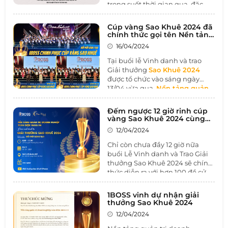
trong suốt thời gian qua, đặc
biệt trong giai đoạn kinh tế khó
khăn như hiện nay.
Cúp vàng Sao Khuê 2024 đã
chính thức gọi tên Nền tảng
quản trị doanh nghiệp toàn
16/04/2024
diện 1BOSS.VN trong lĩnh
vực Đổi mới sáng tạo
Tại buổi lễ Vinh danh và trao
Giải thưởng
Sao Khuê 2024
được tổ chức vào sáng ngày
13/04 vừa qua,
Nền tảng quản
trị doanh nghiệp toàn diện
1BOSS.VN
đã được vinh danh
Đếm ngược 12 giờ rinh cúp
trong lĩnh vực
“Đổi mới sáng
vàng Sao Khuê 2024 cùng
tạo”
, chính thức ghi tên mình
1BOSS
12/04/2024
lên Cúp vàng Sao Khuê 2024.
Chỉ còn chưa đầy 12 giờ nữa
buổi Lễ Vinh danh và Trao Giải
thưởng Sao Khuê 2024 sẽ chính
thức diễn ra với hơn 100 đề cử
xuất sắc nhận giải đến từ các
doanh nghiệp, cơ quan, tập thể
1BOSS vinh dự nhận giải
có thành tích xuất sắc đóng góp
thưởng Sao Khuê 2024
cho sự phát triển ngành công
12/04/2024
nghiệp phần mềm và công
nghệ thông tin Việt Nam.