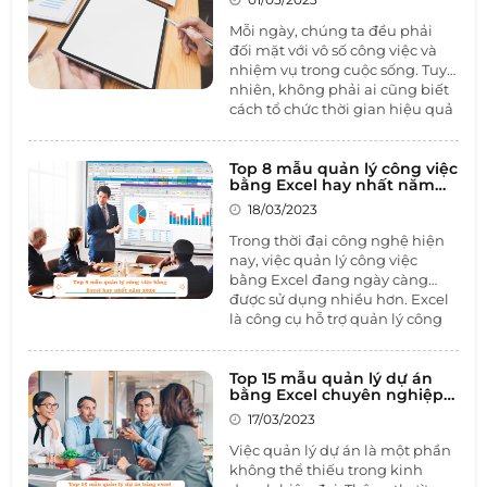
Mỗi ngày, chúng ta đều phải
đối mặt với vô số công việc và
nhiệm vụ trong cuộc sống. Tuy
nhiên, không phải ai cũng biết
cách tổ chức thời gian hiệu quả
để hoàn thành mọi việc một
cách dễ dàng. Vì vậy, trong bài
viết này, chúng ta sẽ tìm hiểu
Top 8 mẫu quản lý công việc
về
bằng Excel hay nhất năm
bảng kế hoạch công việc cá
2023
nhân
và cách sử dụng nó để
18/03/2023
quản lý thời gian và đạt được
Trong thời đại công nghệ hiện
mục tiêu của mình.
nay, việc quản lý công việc
bằng Excel đang ngày càng
được sử dụng nhiều hơn. Excel
là công cụ hỗ trợ quản lý công
việc rất hiệu quả, đặc biệt là
trong việc theo dõi tiến độ, lên
kế hoạch và phân bổ công việc
Top 15 mẫu quản lý dự án
bằng Excel chuyên nghiệp
cho các thành viên trong nhóm.
dành cho người mới
Sau đây là top 8 mẫu quản lý
17/03/2023
công việc bằng Excel hay nhất
Việc quản lý dự án là một phần
năm 2023. Hãy cùng 1BOSS tìm
không thể thiếu trong kinh
hiểu qua bài viết dưới đây nhé.