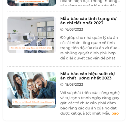
doanh hiện đại. Thông thường,
các công cụ quản lý dự án đắt
tiền và phức tạp, tuy nhiên,
Excel vẫn được sử dụng phổ
Mẫu báo cáo tình trạng dự
biến như một công cụ giúp đỡ
án chi tiết nhất 2023
trong quản lý dự án. Vì vậy, nắm
16/03/2023
được 15
mẫu quản lý dự án
bằng Excel
chuyên nghiệp sẽ
Để giúp cho nhà quản lý dự án
giúp cho bạn có thể quản lý dự
có cái nhìn tổng quan về tình
án một cách dễ dàng và tiết
trạng tiến độ của dự án và đưa
kiệm chi phí. Hãy cùng 1BOSS
ra những quyết định phù hợp
tìm hiểu qua bài viết dưới đây
để giải quyết các vấn đề phát
nhé.
sinh thì
mẫu báo cáo tình
trạng dự án
là không thể thiếu.
Hãy cùng 1BOSS tìm hiểu qua
Mẫu báo cáo hiệu suất dự
án chất lượng nhất 2023
bài viết dưới đây.
15/03/2023
Với sự phát triển của công nghệ
và sự cạnh tranh ngày càng gay
gắt, các tổ chức cần phải đảm
bảo rằng các dự án của họ đạt
được kết quả tốt nhất. Mẫu
báo
cáo hiệu suất dự án
sẽ giúp
các doanh nghiệp vấn đề này.