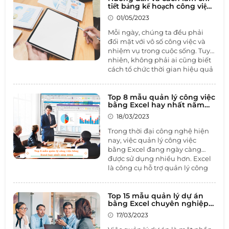
tiết bảng kế hoạch công việc
cá nhân
01/05/2023
Mỗi ngày, chúng ta đều phải
đối mặt với vô số công việc và
nhiệm vụ trong cuộc sống. Tuy
nhiên, không phải ai cũng biết
cách tổ chức thời gian hiệu quả
để hoàn thành mọi việc một
cách dễ dàng. Vì vậy, trong bài
viết này, chúng ta sẽ tìm hiểu
Top 8 mẫu quản lý công việc
về
bằng Excel hay nhất năm
bảng kế hoạch công việc cá
2023
nhân
và cách sử dụng nó để
18/03/2023
quản lý thời gian và đạt được
Trong thời đại công nghệ hiện
mục tiêu của mình.
nay, việc quản lý công việc
bằng Excel đang ngày càng
được sử dụng nhiều hơn. Excel
là công cụ hỗ trợ quản lý công
việc rất hiệu quả, đặc biệt là
trong việc theo dõi tiến độ, lên
kế hoạch và phân bổ công việc
Top 15 mẫu quản lý dự án
bằng Excel chuyên nghiệp
cho các thành viên trong nhóm.
dành cho người mới
Sau đây là top 8 mẫu quản lý
17/03/2023
công việc bằng Excel hay nhất