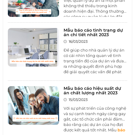
Việc quản lý dự án là một phần
năm 2023. Hãy cùng 1BOSS tìm
không thể thiếu trong kinh
hiểu qua bài viết dưới đây nhé.
doanh hiện đại. Thông thường,
các công cụ quản lý dự án đắt
tiền và phức tạp, tuy nhiên,
Excel vẫn được sử dụng phổ
Mẫu báo cáo tình trạng dự
biến như một công cụ giúp đỡ
án chi tiết nhất 2023
trong quản lý dự án. Vì vậy, nắm
16/03/2023
được 15
mẫu quản lý dự án
bằng Excel
chuyên nghiệp sẽ
Để giúp cho nhà quản lý dự án
giúp cho bạn có thể quản lý dự
có cái nhìn tổng quan về tình
án một cách dễ dàng và tiết
trạng tiến độ của dự án và đưa
kiệm chi phí. Hãy cùng 1BOSS
ra những quyết định phù hợp
tìm hiểu qua bài viết dưới đây
để giải quyết các vấn đề phát
nhé.
sinh thì
mẫu báo cáo tình
trạng dự án
là không thể thiếu.
Hãy cùng 1BOSS tìm hiểu qua
Mẫu báo cáo hiệu suất dự
án chất lượng nhất 2023
bài viết dưới đây.
15/03/2023
Với sự phát triển của công nghệ
và sự cạnh tranh ngày càng gay
gắt, các tổ chức cần phải đảm
bảo rằng các dự án của họ đạt
được kết quả tốt nhất. Mẫu
báo