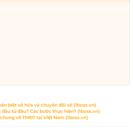
hân biệt số hóa và chuyển đổi số (1boss.vn)
ắt đầu từ đâu? Các bước thực hiện? (1boss.vn)
 chung về TMĐT tại Việt Nam (1boss.vn)