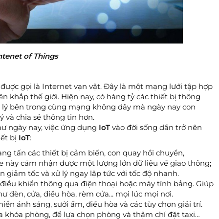
ntenet of Things
n được gọi là Internet vạn vật. Đây là một mạng lưới tập hợp
n khắp thế giới. Hiện nay, có hàng tỷ các thiết bị thông
 xử lý bên trong cùng mạng không dây mà ngày nay con
ý và chia sẻ thông tin hơn.
ư ngày nay, việc ứng dụng
IoT
vào đời sống dần trở nên
iết bị
IoT
:
àng tấn các thiết bị cảm biến, con quay hồi chuyển,
xe này cảm nhận được một lượng lớn dữ liệu về giao thông;
 giảm tốc và xử lý ngay lập tức với tốc độ nhanh.
điều khiển thông qua điện thoại hoặc máy tính bảng. Giúp
ư đèn, cửa, điều hòa, rèm cửa... mọi lúc mọi nơi.
ển ánh sáng, sưởi ấm, điều hòa và các tùy chọn giải trí.
a khóa phòng, để lựa chọn phòng và thậm chí đặt taxi…