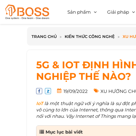
Sản phẩm
Giải pháp
TRANG CHỦ
KIẾN THỨC CÔNG NGHỆ
XU HƯ
5G & IOT ĐỊNH HÌ
NGHIỆP THẾ NÀO?
19/09/2022
XU HƯỚNG CH
IoT
là một thuật ngữ với ý nghĩa là sự đột
vô cùng to lớn của Internet, thông qua Inter
nối với nhau. Vậy Internet of Things mang lại
Mục lục bài viết