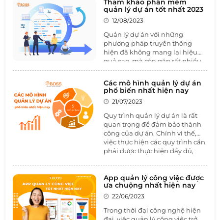
Tham khảo phần mềm
quản lý dự án tốt nhất 2023
12/08/2023
Quản lý dự án với những
phương pháp truyền thống
hiện đã không mang lại hiệu
quả cao, mà còn gặp rất nhiều
trở ngại, gây khó khăn và sai sót
trong quá trình xử lý công việc.
Các mô hình quản lý dự án
Phần mềm quản lý dự án
được
phổ biến nhất hiện nay
xây dựng dựa trên các đặc điểm
21/07/2023
và yêu cầu của từng ban quản
lý dự án.
Quy trình quản lý dự án là rất
quan trọng để đảm bảo thành
công của dự án. Chính vì thế,
việc thực hiện các quy trình cần
phải được thực hiện đầy đủ,
khoa học và chặt chẽ trong suốt
quá trình thực hiện dự án.
Trong bài viết này, hãy cùng
App quản lý công việc được
ưa chuộng nhất hiện nay
1BOSS tìm hiểu một số mô hình
quản lý dự án phổ biến và cách
22/06/2023
để quản lý dự án hiệu quả với
Trong thời đại công nghệ hiện
phần mềm quản lý dự án
đại, việc quản lý công việc trở