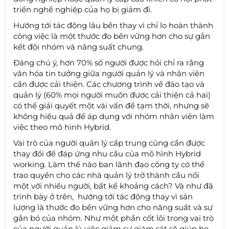
triển nghề nghiệp của họ bị giảm đi.
Hướng tới tác động lâu bền thay vì chỉ lo hoàn thành
công việc là một thước đo bền vững hơn cho sự gắn
kết đội nhóm và năng suất chung.
Đáng chú ý, hơn 70% số người được hỏi chỉ ra rằng
văn hóa tin tưởng giữa người quản lý và nhân viên
cần được cải thiện. Các chương trình về đào tạo và
quản lý (60% mọi người muốn được cải thiện cả hai)
có thể giải quyết một vài vấn đề tạm thời, nhưng sẽ
không hiệu quả để áp dụng với nhóm nhân viên làm
việc theo mô hình Hybrid.
Vai trò của người quản lý cấp trung cũng cần được
thay đổi để đáp ứng nhu cầu của mô hình Hybrid
working. Làm thế nào ban lãnh đạo công ty có thể
trao quyền cho các nhà quản lý trở thành cầu nối
một với nhiều người, bất kể khoảng cách? Và như đã
trình bày ở trên, hướng tới tác động thay vì sản
lượng là thước đo bền vững hơn cho năng suất và sự
gắn bó của nhóm. Như một phần cốt lõi trong vai trò
của người quản lý, việc giảm sự giám sát sẽ giúp họ