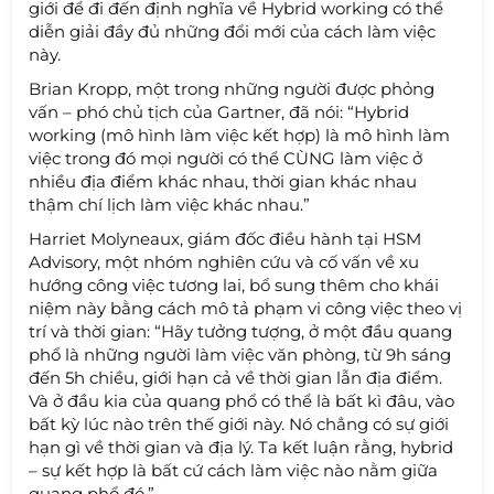
giới để đi đến định nghĩa về Hybrid working có thể
diễn giải đầy đủ những đổi mới của cách làm việc
này.
Brian Kropp, một trong những người được phỏng
vấn – phó chủ tịch của Gartner, đã nói: “Hybrid
working (mô hình làm việc kết hợp) là mô hình làm
việc trong đó mọi người có thể CÙNG làm việc ở
nhiều địa điểm khác nhau, thời gian khác nhau
thậm chí lịch làm việc khác nhau.”
Harriet Molyneaux, giám đốc điều hành tại HSM
Advisory, một nhóm nghiên cứu và cố vấn về xu
hướng công việc tương lai, bổ sung thêm cho khái
niệm này bằng cách mô tả phạm vi công việc theo vị
trí và thời gian: “Hãy tưởng tượng, ở một đầu quang
phổ là những người làm việc văn phòng, từ 9h sáng
đến 5h chiều, giới hạn cả về thời gian lẫn địa điểm.
Và ở đầu kia của quang phổ có thể là bất kì đâu, vào
bất kỳ lúc nào trên thế giới này. Nó chẳng có sự giới
hạn gì về thời gian và địa lý. Ta kết luận rằng, hybrid
– sự kết hợp là bất cứ cách làm việc nào nằm giữa
quang phổ đó.”