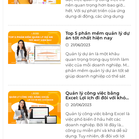
1BOSS PROJECT.
nên quan trọng hơn bao giờ
hết. Với sự phát triển của ứng
dụng di động, các ứng dụng
quản lý công việc đã trở thành
một công cụ cần thiết để tăng
cường hiệu suất làm việc và tổ
Top 5 phần mềm quản lý dự
án tốt nhất hiện nay
chức công việc một cách hiệu
quả. Trong số đó, có một ứng
21/06/2023
dụng được ưa chuộng nhất
Quản lý dự án là một khâu
hiện nay - đó là
phần mềm
quan trọng trong quy trình làm
quản lý công việc
.
việc của mỗi doanh nghiệp. Một
phần mềm quản lý dự án tốt sẽ
giúp doanh nghiệp có thể sát
sao chặt chẽ quy trình của dự
án từ lúc khởi tạo cho đến khi
thực hiện và hoàn thiện dự án.
Quản lý công việc bằng
Excel: Lợi ích đi đôi với khó
Nếu doanh nghiệp vẫn đang
khăn
còn lăn tăn trước vô vàn sự lựa
20/06/2023
chọn trên thị trường, hãy để
Quản lý công việc bằng Excel là
1BOSS liệt kê cho doanh nghiệp
việc phổ biến ở hầu hết các
top 5
phần mềm quản lý dự án
doanh nghiệp. Bởi lẽ đây là
tốt nhất hiện nay.
công cụ miễn phí và khá dễ sử
dụng. Tuy nhiên, đi đôi với lợi