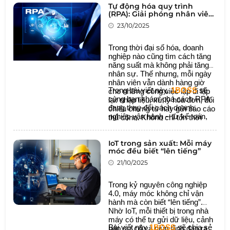
Tự động hóa quy trình
(RPA): Giải phóng nhân viên
khỏi công việc nhàm chán
23/10/2025
Trong thời đại số hóa, doanh
nghiệp nào cũng tìm cách tăng
năng suất mà không phải tăng
nhân sự. Thế nhưng, mỗi ngày
nhân viên vẫn dành hàng giờ
Trong bài viết này,
1BOSS
sẽ
cho những công việc lặp đi lặp
cùng bạn khám phá cách RPA
lại: nhập liệu, xử lý hóa đơn, đối
đang thay đổi cách doanh
chiếu chứng từ hay gửi báo cáo
nghiệp vận hành – từ kế toán,
thủ công. Không chỉ tốn thời
nhân sự đến quản trị vận hành –
gian, mà còn khiến bộ máy trở
để biến mỗi quy trình trở nên tự
nên kém linh hoạt.
động, chính xác và thông minh
IoT trong sản xuất: Mỗi máy
móc đều biết “lên tiếng”
hơn.
21/10/2025
Trong kỷ nguyên công nghiệp
4.0, máy móc không chỉ vận
hành mà còn biết “lên tiếng”.
Nhờ IoT, mỗi thiết bị trong nhà
máy có thể tự gửi dữ liệu, cảnh
Bài viết này
1BOSS
sẽ chia sẻ
báo sự cố và giúp lãnh đạo ra