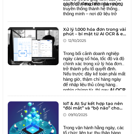
cách IoT đang biến nhà xưởng
quyết định theo thời gian thực.
truyền thống thành hệ thống
thông minh – nơi dữ liệu trở
thành ngôn ngữ chung giữa con
người và máy móc.
Xử lý 1.000 hóa đơn trong vài
phút – bí mật từ AI OCR & e-
Invoice
12/10/2025
Trong bối cảnh doanh nghiệp
ngày càng số hóa, tốc độ và độ
chính xác trong xử lý hóa đơn
trở thành yếu tố quyết định.
Nếu trước đây kế toán phải mất
hàng giờ, thậm chí hàng ngày
để nhập liệu thủ công hàng
nghìn chứng từ, thì nay
AI OCR
và e-Invoice
đã mở ra một kỷ
nguyên mới:
tự động hóa quy
IoT & AI: Sự kết hợp tạo nên
trình tài chính, tiết kiệm thời
“đôi mắt” và “bộ não” cho
gian và giảm thiểu sai sót.
doanh nghiệp
09/10/2025
Trong vận hành hằng ngày, các
tổ chức liên tục thu thập hàng