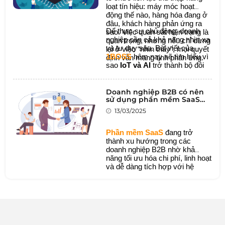
loạt tín hiệu: máy móc hoạt
động thế nào, hàng hóa đang ở
đâu, khách hàng phản ứng ra
Để thực sự chủ động, doanh
sao. Việc quan sát hiện trạng là
nghiệp cần cả khả năng nhìn xa
quan trọng, nhưng nếu chỉ dừng
và tư duy sâu. Bài viết của
lại ở việc “nhìn thấy”, mọi quyết
1BOSS
hôm nay sẽ tìm hiểu vì
định vẫn mang tính phản ứng.
sao
IoT và AI
trở thành bộ đôi
công nghệ chiến lược cho
doanh nghiệp.
Doanh nghiệp B2B có nên
sử dụng phần mềm SaaS
không?
13/03/2025
Phần mềm SaaS
đang trở
thành xu hướng trong các
doanh nghiệp B2B nhờ khả
năng tối ưu hóa chi phí, linh hoạt
và dễ dàng tích hợp với hệ
thống hiện tại. Tuy nhiên, không
phải doanh nghiệp nào cũng phù
hợp với mô hình này. Bài viết
này sẽ giúp bạn hiểu rõ lợi ích,
thách thức và đưa ra quyết định
đúng đắn khi lựa chọn SaaS.