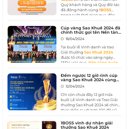
Quý khách hàng và Quý đối tác
đã đồng hành cùng
1BOSS
trong suốt thời gian qua, đặc
biệt trong giai đoạn kinh tế khó
khăn như hiện nay.
Cúp vàng Sao Khuê 2024 đã
chính thức gọi tên Nền tảng
quản trị doanh nghiệp toàn
16/04/2024
diện 1BOSS.VN trong lĩnh
vực Đổi mới sáng tạo
Tại buổi lễ Vinh danh và trao
Giải thưởng
Sao Khuê 2024
được tổ chức vào sáng ngày
13/04 vừa qua,
Nền tảng quản
trị doanh nghiệp toàn diện
1BOSS.VN
đã được vinh danh
Đếm ngược 12 giờ rinh cúp
trong lĩnh vực
“Đổi mới sáng
vàng Sao Khuê 2024 cùng
tạo”
, chính thức ghi tên mình
1BOSS
12/04/2024
lên Cúp vàng Sao Khuê 2024.
Chỉ còn chưa đầy 12 giờ nữa
buổi Lễ Vinh danh và Trao Giải
thưởng Sao Khuê 2024 sẽ chính
thức diễn ra với hơn 100 đề cử
xuất sắc nhận giải đến từ các
doanh nghiệp, cơ quan, tập thể
1BOSS vinh dự nhận giải
có thành tích xuất sắc đóng góp
thưởng Sao Khuê 2024