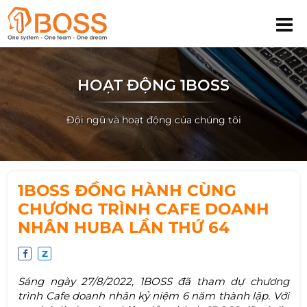
HOẠT ĐỘNG 1BOSS
Đội ngũ và hoạt động của chúng tôi
1BOSS ĐỒNG HÀNH CÙNG
CHƯƠNG TRÌNH CAFE DOANH
NHÂN HUBA LẦN THỨ 64
Sáng ngày 27/8/2022, 1BOSS đã tham dự chương
trình Cafe doanh nhân kỷ niệm 6 năm thành lập. Với