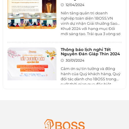
cho sự phát triển ngành công
12/04/2024
nghiệp phần mềm và công
nghệ thông tin Việt Nam.
Nền tảng quản trị doanh
nghiệp toàn diện 1BOSS.VN
vinh dự nhận Giải thưởng Sao
Khuê 2024 với hạng mục Đổi
mới sáng tạo. Trải qua 3 vòng sơ
tuyển, thuyết trình và bình chọn
chung tuyển cùng với hơn 340
đề cử đến từ các doanh nghiệp
Thông báo lịch nghỉ Tết
Nguyên Đán Giáp Thìn 2024
CNTT trên cả nước, 1BOSS đã
xuất sắc được Hội đồng nhất trí
30/01/2024
trao Giải thưởng Sao Khuê
Cảm ơn sự tin tưởng và đồng
2024.
hành của Quý khách hàng, Quý
đối tác dành cho 1BOSS trong
suốt thời gian qua đặc biệt
trong năm 2023 một năm đầy
biến động, khó khăn và thách
thức mà các doanh nghiệp phải
đối mặt.