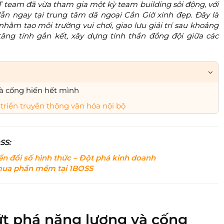
 team đã vừa tham gia một kỳ team building sôi động, với
dẫn ngay tại trung tâm dã ngoại Cần Giờ xinh đẹp. Đây là
ằm tạo môi trường vui chơi, giao lưu giải trí sau khoảng
tăng tính gắn kết, xây dựng tinh thần đồng đội giữa các
à cống hiến hết mình
triển truyền thông văn hóa nội bộ
SS:
ển đổi số hình thức – Đột phá kinh doanh
i mua phần mềm tại 1BOSS
ứt phá năng lượng và cống