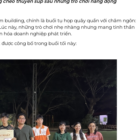
g chèo thuyền sup sau những trò chơi năng động
m building, chính là buổi tụ họp quây quần với châm ngôn:
 Lúc này, những trò chơi nhẹ nhàng nhưng mang tinh thần
n hóa doanh nghiệp phát triển.
 được công bố trong buổi tối này: