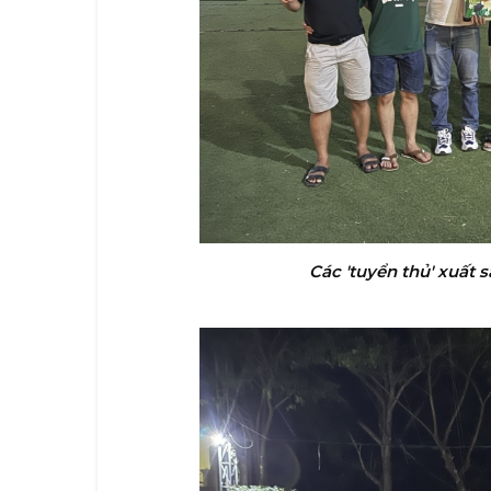
Các 'tuyển thủ' xuất 