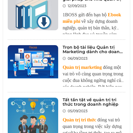
12/09/2023
1BOSS gửi đến bạn bộ
Ebook
miễn phí
về xây dựng doanh
nghiệp, quản trị bản thân, kỹ
năng lãnh đạo và truyền cảm
hứng.
Trong thế giới kinh doanh
Trọn bộ tài liệu Quản trị
luôn thay đổi nhanh chóng, việc
Marketing dành cho doanh
quản trị doanh nghiệp đòi hỏi sự
nghiệp
06/09/2023
linh hoạt, hiểu biết và sự cải tiến,
học hỏi liên tục.
Quản trị marketing
đóng một
vai trò vô cùng quan trọng trong
cuộc đua không ngừng nghỉ của
các doanh nghiệp. Bởi hiện nay,
sự cạnh tranh trên thị trường đã
Tất tần tật về quản trị tri
trở nên hết sức khốc liệt do sự
thức trong doanh nghiệp
biến đổi nhanh chóng của công
05/09/2023
nghệ và sự xuất hiện của các
chính sách thương mại mới. Điều
Quản trị tri thức
đóng vai trò
này đặt ra một thách thức lớn
quan trọng trong việc xây dựng
cho các doanh nghiệp.
cơ sở hạ tầng tri thức, tạo ra môi