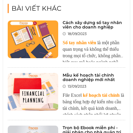
BÀI VIẾT KHÁC
Cách xây dựng sổ tay nhân
viên cho doanh nghiệp
18/09/2023
Sổ tay nhân viên
là một phần
quan trọng và không thể thiếu
trong mọi tổ chức, không phân
biệt quy mô hoặc ngành nghề.
Nó đóng vai trò là một công cụ
Mẫu kế hoạch tài chính
quan trọng để thiết lập và củng
doanh nghiệp mới nhất
cố mối quan hệ hợp tác giữa
13/09/2023
doanh nghiệp và nhân viên một
cách hiệu quả và minh bạch.
File Excel
kế hoạch tài chính
là
bảng tổng hợp dự kiến nhu cầu
tài chính, kết quả kinh doanh,
chính sách phân phối lợi nhuận,
… cho hoạt động của doanh
Trọn bộ Ebook miễn phí -
nghiệp trong tương lai.
giải pháp cho nhà quản trị