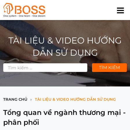
TÀI LIỆU & VIDEO HƯỚNG
DẪN SỬ DỤNG
TÌM KIẾM
TRANG CHỦ
TÀI LIỆU & VIDEO HƯỚNG DẪN SỬ DỤNG
Tổng quan về ngành thương mại -
phân phối