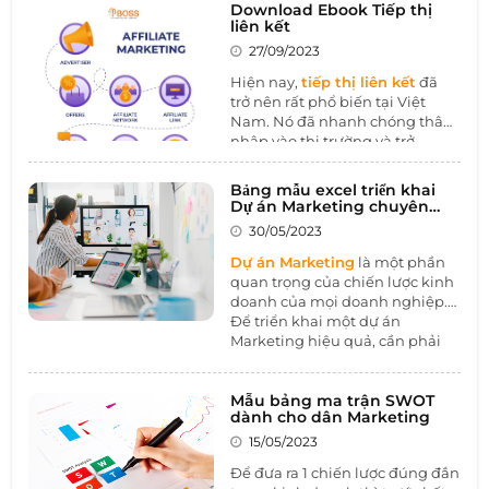
Download Ebook Tiếp thị
toàn diện về các phương pháp
liên kết
tiếp thị qua các nền tảng kỹ
27/09/2023
thuật số, từ xây dựng chiến lược
đến thực thi chiến dịch. Bắt đầu
Hiện nay,
tiếp thị liên kết
đã
khám phá ngay để nắm bắt cơ
trở nên rất phổ biến tại Việt
hội và thách thức trong thế giới
Nam. Nó đã nhanh chóng thâm
digital marketing đang thay đổi
nhập vào thị trường và trở
nhanh chóng.
thành một phương pháp phổ
biến cho các doanh nghiệp
Bảng mẫu excel triển khai
quảng cáo sản phẩm và dịch vụ
Dự án Marketing chuyên
của họ. Đặc biệt, Affiliate
nghiệp năm 2023
30/05/2023
Marketing đem lại doanh số
bán hàng cao và được coi là
Dự án Marketing
là một phần
một cách hiệu quả để kiếm tiền
quan trọng của chiến lược kinh
trực tuyến so với các phương
doanh của mọi doanh nghiệp.
thức khác.
Để triển khai một dự án
Marketing hiệu quả, cần phải
có một kế hoạch chi tiết và
chính xác. Bảng Excel triển khai
dự án Marketing là một công cụ
Mẫu bảng ma trận SWOT
dành cho dân Marketing
hữu ích giúp quản lý và theo
dõi các bước tiến hành dự án
15/05/2023
một cách khoa học. Hãy cũng
Để đưa ra 1 chiến lược đúng đắn
1BOSS tìm hiểu chi tiết qua bài