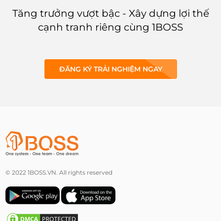
Marketing rõ ràng và chi tiết.
Tăng trưởng vượt bậc - Xây dựng lợi thế
Trong bài viết này, 1BOSS sẽ giới
cạnh tranh riêng cùng 1BOSS
thiệu một mẫu kế hoạch chiến
lược Digital Marketing đầy đủ
và chi tiết.
ĐĂNG KÝ TRẢI NGHIỆM NGAY
© 2022 1BOSS.VN. All rights reserved