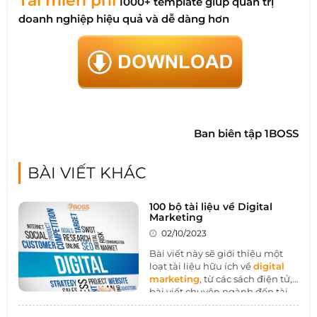
Tải miễn phí
1000+ template giúp quản trị
doanh nghiệp hiệu quả và dễ dàng hơn
Ban biên tập 1BOSS
BÀI VIẾT KHÁC
100 bộ tài liệu về Digital
Marketing
02/10/2023
Bài viết này sẽ giới thiệu một
loạt tài liệu hữu ích về
digital
marketing
, từ các sách điện tử,
bài viết chuyên ngành đến tài
liệu hướng dẫn cụ thể. Những
tài liệu này cung cấp cái nhìn