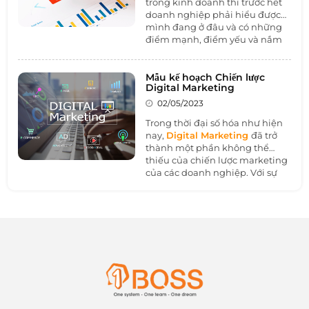
trong kinh doanh thì trước hết
viết dưới đây nhé.
doanh nghiệp phải hiểu được
mình đang ở đâu và có những
điểm mạnh, điểm yếu và nắm
bắt cơ hội để phát triển.
Ma trận
SWOT
giúp doanh nghiệp thực
hiện điều đó một cách dễ dàng.
Mẫu kế hoạch Chiến lược
Digital Marketing
Hãy cùng 1BOSS tìm hiểu về ma
trận SWOT dành cho dân
02/05/2023
Marketing.
Trong thời đại số hóa như hiện
nay,
Digital Marketing
đã trở
thành một phần không thể
thiếu của chiến lược marketing
của các doanh nghiệp. Với sự
phát triển của các kênh truyền
thông kỹ thuật số như mạng xã
hội, email marketing, quảng
cáo trên tìm kiếm, các doanh
nghiệp có thể tiếp cận đến
khách hàng của mình một cách
dễ dàng và hiệu quả hơn bao
giờ hết. Tuy nhiên, để thành
công trong lĩnh vực này, các
doanh nghiệp cần có một kế
hoạch chiến lược Digital