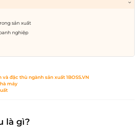
trong sản xuất
 doanh nghiệp
ả
n và đặc thù ngành sản xuất 1BOSS.VN
nhà máy
xuất
 là gì?