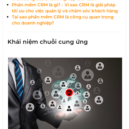
Phần mềm CRM là gì? - Vì sao CRM là giải pháp
tối ưu cho việc quản lý và chăm sóc khách hàng
Tại sao phần mềm CRM là công cụ quan trọng
cho doanh nghiệp?
Khái niệm chuỗi cung ứng