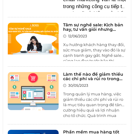
trong những công cụ tiếp thị
mạnh mẽ và hiệu quả nhất.
Tuy nhiên, để tận dụng tối
Tâm sự nghề sale: Kịch bản
đa tiềm năng của email
hay, tư vấn giỏi nhưng
marketing, việc chọn đúng
chẳng ra đơn
12/06/2023
công cụ hỗ trợ là vô cùng
Xu hướng khách hàng thay đổi,
quan trọng. 1BOSS CRM
sức mua giảm, thay vào đó là sự
không chỉ đơn giản hóa quá
cạnh tranh gay gắt. Nghề sale
cũng lao đao trước bão thị
trình tạo và quản lý chiến
trường khủng hoảng. Thay vì
dịch email marketing, mà
chỉ ngồi ở văn phòng vẽ ra
Làm thế nào để giảm thiểu
còn giúp tối ưu hóa hiệu
những viễn cảnh đẹp đẽ về thị
các chi phí và rủi ro trong
quả tiếp cận khách hàng.
trường, lên kịch bản hay và tập
quản lý mua hàng
30/05/2023
tư vấn tốt, thì các sale nên siêng
năng “vi hành” để nắm được
Trong quản lý mua hàng, việc
nhu cầu khách hàng trong giai
giảm thiểu các chi phí và rủi ro
đoạn hiện tại, từ đó lên chiến
là mục tiêu quan trọng để tăng
lược phù hợp. Vậy làm sao để
cường hiệu quả và lợi nhuận
sale sáng tạo hơn trong việc
cho tổ chức. Quá trình mua
tiếp cận khách hàng trong giai
hàng không chỉ đơn giản là việc
đoạn khủng hoảng, hãy cùng
đặt hàng và nhận hàng, mà còn
1BOSS tìm hiểu qua bài viết sau
bao gồm quản lý nguồn cung,
Phần mềm mua hàng tốt