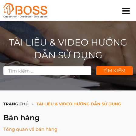
TÀI LIỆU & VIDEO HƯỚNG
DẪN SỬ DỤNG
TÌM KIẾM
TRANG CHỦ
TÀI LIỆU & VIDEO HƯỚNG DẪN SỬ DỤNG
Bán hàng
Tổng quan về bán hàng