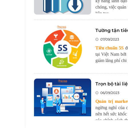
kỹ năng lãnh đạo
chóng, việc quản t
liên tục.
Tường tận ti
07/09/2023
Tiêu chuẩn 5S
đư
tại Việt Nam bởi
giảm lãng phí chi 
Trọn bộ tài l
06/09/2023
Quản trị marke
ngừng nghỉ của cá
nên hết sức khốc
các chính sách t
nghiệp.