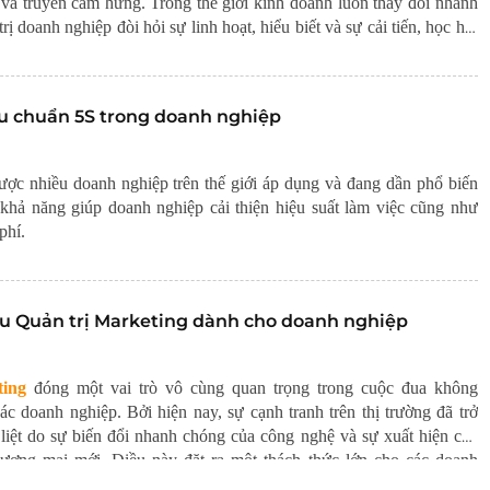
 và truyền cảm hứng.
Trong thế giới kinh doanh luôn thay đổi nhanh
rị doanh nghiệp đòi hỏi sự linh hoạt, hiểu biết và sự cải tiến, học hỏi
êu chuẩn 5S trong doanh nghiệp
ợc nhiều doanh nghiệp trên thế giới áp dụng và đang dần phổ biến
 khả năng giúp doanh nghiệp cải thiện hiệu suất làm việc cũng như
phí.
iệu Quản trị Marketing dành cho doanh nghiệp
ting
đóng một vai trò vô cùng quan trọng trong cuộc đua không
c doanh nghiệp. Bởi hiện nay, sự cạnh tranh trên thị trường đã trở
 liệt do sự biến đổi nhanh chóng của công nghệ và sự xuất hiện của
hương mại mới. Điều này đặt ra một thách thức lớn cho các doanh