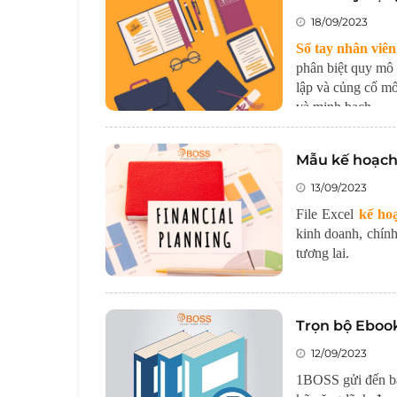
18/09/2023
Sổ tay nhân viên
phân biệt quy mô 
lập và củng cố mố
và minh bạch.
Mẫu kế hoạch
13/09/2023
File Excel
kế hoạ
kinh doanh, chín
tương lai.
Trọn bộ Ebook
12/09/2023
1BOSS gửi đến b