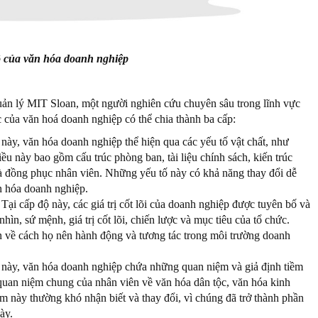
 của văn hóa doanh nghiệp
n lý MIT Sloan, một người nghiên cứu chuyên sâu trong lĩnh vực
c của văn hoá doanh nghiệp có thể chia thành ba cấp:
này, văn hóa doanh nghiệp thể hiện qua các yếu tố vật chất, như
ều này bao gồm cấu trúc phòng ban, tài liệu chính sách, kiến trúc
à đồng phục nhân viên. Những yếu tố này có khả năng thay đổi dễ
ăn hóa doanh nghiệp.
Tại cấp độ này, các giá trị cốt lõi của doanh nghiệp được tuyên bố và
hìn, sứ mệnh, giá trị cốt lõi, chiến lược và mục tiêu của tổ chức.
n về cách họ nên hành động và tương tác trong môi trường doanh
 này, văn hóa doanh nghiệp chứa những quan niệm và giả định tiềm
quan niệm chung của nhân viên về văn hóa dân tộc, văn hóa kinh
này thường khó nhận biết và thay đổi, vì chúng đã trở thành phần
ày.