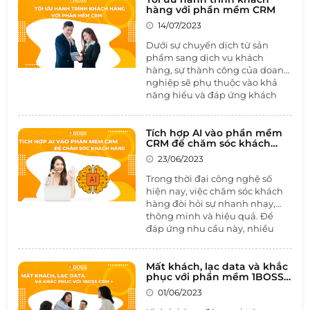
cung cấp, và cân nhắc nguồn
hiệu, xây dựng sự phát triển toàn diện,
hàng với phần mềm CRM
ngân sách để đảm bảo rằng họ
và một phần giúp cho doanh nghiệp
14/07/2023
chọn được giải pháp phù hợp
đứng vững trước sự cạnh tranh gay gắt
nhất cho nhu cầu của mình.
Dưới sự chuyển dịch từ sản
của thị trường. Theo đó, các giải pháp
phẩm sang dịch vụ khách
truyền thông ngày càng đa dạng và tối
hàng, sự thành công của doanh
ưu, mạng xã hội không chỉ là một
nghiệp sẽ phụ thuộc vào khả
trong những lựa chọn về truyền thông
năng hiểu và đáp ứng khách
mà còn là "mảnh đất" mà bất kỳ doanh
hàng. Vì vậy, việc xây dựng
nghiệp nào cũng phái đặt chân đến.
hành trình khách hàng là một
trong những điều tất yếu để
Tích hợp AI vào phần mềm
CRM để chăm sóc khách
doanh nghiệp đạt được thành
hàng
công trên con đường chinh
23/06/2023
phục khách hàng. Trong bài
Trong thời đại công nghệ số
viết này, chúng ta hãy cùng tìm
hiện nay, việc chăm sóc khách
hành trình khách hàng là gì và
hàng đòi hỏi sự nhanh nhạy,
tối ưu hành trình khách hàng
thông minh và hiệu quả. Để
với
phần mềm CRM
như thế
đáp ứng nhu cầu này, nhiều
nào.
doanh nghiệp đã lựa chọn tích
hợp trí tuệ nhân tạo (AI) vào
phần mềm quản lý quan hệ
Mất khách, lạc data và khắc
phục với phần mềm 1BOSS
khách hàng (CRM). Sự kết hợp
CRM +
giữa AI và CRM không chỉ đem
01/06/2023
lại lợi ích lớn cho việc chăm sóc