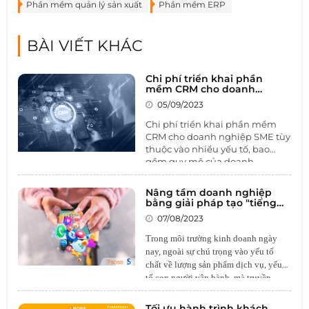
Phần mềm quản lý sản xuất
Phần mềm ERP
BÀI VIẾT KHÁC
Chi phí triển khai phần
mềm CRM cho doanh
nghiệp SME là bao nhiêu?
05/09/2023
Giá phần mềm CRM
Chi phí triển khai phần mềm
CRM cho doanh nghiệp SME tùy
thuộc vào nhiều yếu tố, bao
gồm quy mô của doanh
nghiệp, tính năng cụ thể cần
thiết và lựa chọn giữa các phiên
Nâng tầm doanh nghiệp
bản đóng gói hay tùy chỉnh.
Giá
bằng giải pháp tạo "tiếng
phần mềm CRM
thường được
vang" trên nền tảng truyền
07/08/2023
thông hot nhất hiện nay
tính dựa trên số lượng người
dùng và loại hình sử dụng -
Trong môi trường kinh doanh ngày
đám mây hoặc cài đặt trên máy
nay, ngoài sự chú trọng vào yếu tố
chủ riêng. Để xác định chi phí
chất về lượng sản phẩm dịch vụ, yếu
chính xác, doanh nghiệp cần
tố con người vận hành, mà truyền
thực hiện nghiên cứu kỹ lưỡng,
thông mạng xã hội còn là yếu tố tiên
yêu cầu báo giá từ các nhà
quyết để tạo nên giá trị của thương
Tối ưu hành trình khách