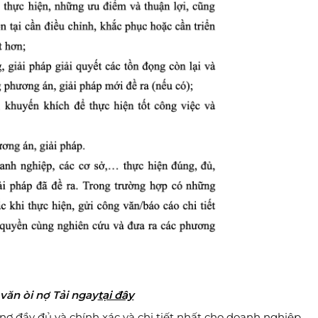
văn òi nợ Tải ngay
tại đây
nợ đầy đủ và chính xác và chi tiết nhất cho doanh nghiệp,