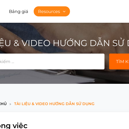
Bảng giá
Resources
LIỆU & VIDEO HƯỚNG DẪN SỬ
TÌM K
CHỦ
TÀI LIỆU & VIDEO HƯỚNG DẪN SỬ DỤNG
ng việc