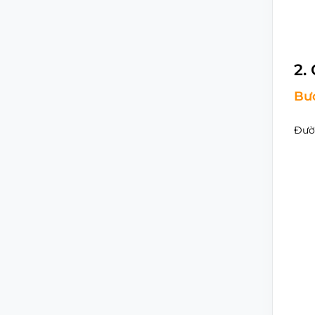
2.
Bướ
Đườ