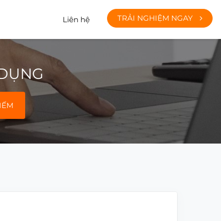
TRẢI NGHIỆM NGAY
Liên hệ
 DỤNG
IẾM