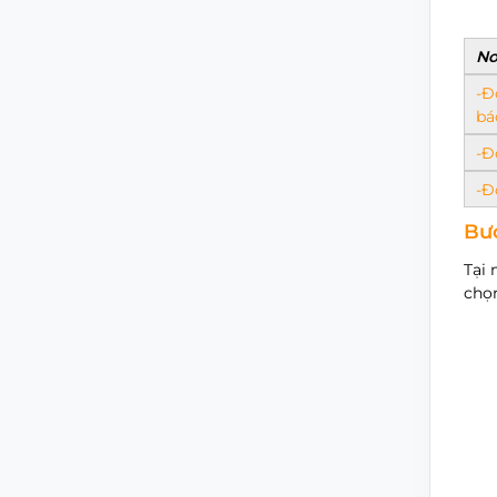
No
-Đ
bá
-Đ
-Đ
Bướ
Tại 
chọn