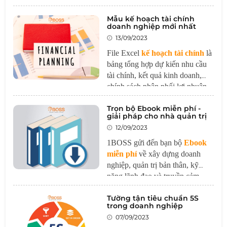
Nó đóng vai trò là một công cụ
Mẫu kế hoạch tài chính
quan trọng để thiết lập và củng
doanh nghiệp mới nhất
cố mối quan hệ hợp tác giữa
13/09/2023
doanh nghiệp và nhân viên một
cách hiệu quả và minh bạch.
File Excel
kế hoạch tài chính
là
bảng tổng hợp dự kiến nhu cầu
tài chính, kết quả kinh doanh,
chính sách phân phối lợi nhuận,
… cho hoạt động của doanh
Trọn bộ Ebook miễn phí -
nghiệp trong tương lai.
giải pháp cho nhà quản trị
12/09/2023
1BOSS gửi đến bạn bộ
Ebook
miễn phí
về xây dựng doanh
nghiệp, quản trị bản thân, kỹ
năng lãnh đạo và truyền cảm
hứng.
Trong thế giới kinh doanh
Tường tận tiêu chuẩn 5S
luôn thay đổi nhanh chóng, việc
trong doanh nghiệp
quản trị doanh nghiệp đòi hỏi sự
07/09/2023
linh hoạt, hiểu biết và sự cải tiến,