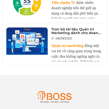
học hỏi liên tục.
Tiêu chuẩn 5S
được nhiều
doanh nghiệp trên thế giới áp
dụng và đang dần phổ biến tại
Việt Nam bởi khả năng giúp
doanh nghiệp cải thiện hiệu suất
Trọn bộ tài liệu Quản trị
làm việc cũng như giảm lãng phí
Marketing dành cho doanh
chi phí.
nghiệp
06/09/2023
Quản trị marketing
đóng một
vai trò vô cùng quan trọng trong
cuộc đua không ngừng nghỉ của
các doanh nghiệp. Bởi hiện nay,
sự cạnh tranh trên thị trường đã
trở nên hết sức khốc liệt do sự
biến đổi nhanh chóng của công
nghệ và sự xuất hiện của các
chính sách thương mại mới. Điều
này đặt ra một thách thức lớn
cho các doanh nghiệp.