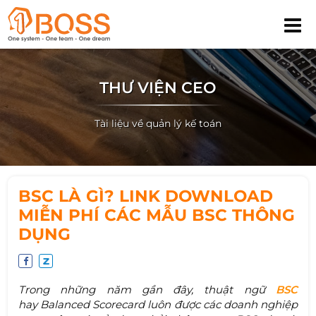
THƯ VIỆN CEO
Tài liệu về quản lý kế toán
BSC LÀ GÌ? LINK DOWNLOAD
MIỄN PHÍ CÁC MẪU BSC THÔNG
DỤNG
Trong những năm gần đây, thuật ngữ
BSC
hay Balanced Scorecard luôn được các doanh nghiệp