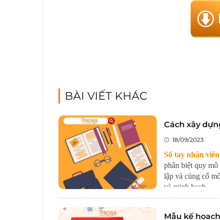
BÀI VIẾT KHÁC
Cách xây dựn
18/09/2023
Sổ tay nhân viên
phân biệt quy mô 
lập và củng cố mố
và minh bạch.
Mẫu kế hoạch