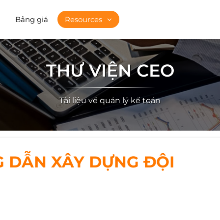
Bảng giá
Resources
THƯ VIỆN CEO
Tài liệu về quản lý kế toán
G DẪN XÂY DỰNG ĐỘI