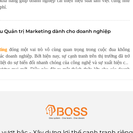
 khả năng giúp doanh nghiệp cải thiện hiệu suất làm việc cũng như
phí.
iệu Quản trị Marketing dành cho doanh nghiệp
ting
đóng một vai trò vô cùng quan trọng trong cuộc đua không
c doanh nghiệp. Bởi hiện nay, sự cạnh tranh trên thị trường đã trở
 liệt do sự biến đổi nhanh chóng của công nghệ và sự xuất hiện của
hương mại mới. Điều này đặt ra một thách thức lớn cho các doanh
 vượt bậc - Xây dựng lợi thế cạnh tranh riên