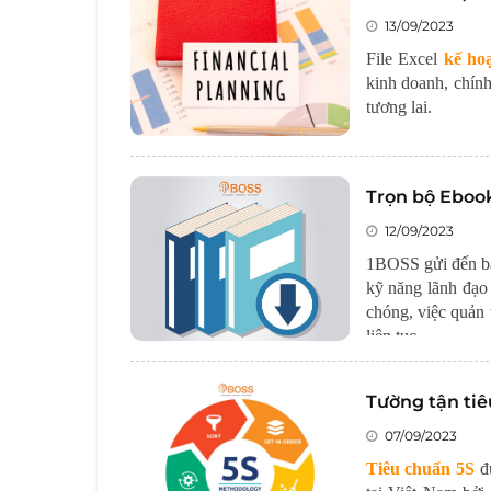
13/09/2023
File Excel
kế hoạ
kinh doanh, chín
tương lai.
Trọn bộ Ebook
12/09/2023
1BOSS gửi đến b
kỹ năng lãnh đạo
chóng, việc quản t
liên tục.
Tường tận ti
07/09/2023
Tiêu chuẩn 5S
đư