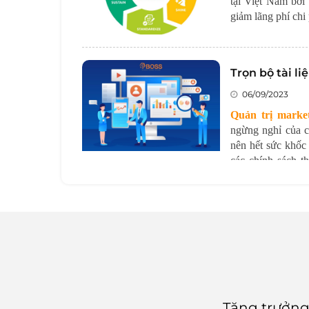
tại Việt Nam bởi
giảm lãng phí chi 
Trọn bộ tài l
06/09/2023
Quản trị marke
ngừng nghỉ của cá
nên hết sức khốc
các chính sách t
nghiệp.
Tăng trưởng