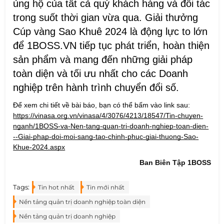
ủng hộ của tất cả quý khách hàng và đối tác
trong suốt thời gian vừa qua. Giải thưởng
Cúp vàng Sao Khuê 2024 là động lực to lớn
để
1BOSS.VN
tiếp tục phát triển, hoàn thiện
sản phẩm và mang đến những giải pháp
toàn diện và tối ưu nhất cho các Doanh
nghiệp trên hành trình chuyển đổi số.
Để xem chi tiết về bài báo, bạn có thể bấm vào link sau:
https://vinasa.org.vn/vinasa/4/3076/4213/18547/Tin-chuyen-
nganh/1BOSS-va-Nen-tang-quan-tri-doanh-nghiep-toan-dien-
--Giai-phap-doi-moi-sang-tao-chinh-phuc-giai-thuong-Sao-
Khue-2024.aspx
Ban Biên Tập 1BOSS
Tags:
Tin hot nhất
Tin mới nhất
Nền tảng quản trị doanh nghiệp toàn diện
Nền tảng quản trị doanh nghiệp