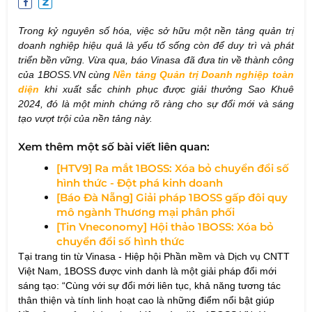
Trong kỷ nguyên số hóa, việc sở hữu một nền tảng quản trị
doanh nghiệp hiệu quả là yếu tố sống còn để duy trì và phát
triển bền vững. Vừa qua, báo Vinasa đã đưa tin về thành công
của 1BOSS.VN cùng
Nền tảng Quản trị Doanh nghiệp toàn
diện
khi xuất sắc chinh phục được giải thưởng Sao Khuê
2024, đó là một minh chứng rõ ràng cho sự đổi mới và sáng
tạo vượt trội của nền tảng này.
Xem thêm một số bài viết liên quan:
[
HTV9] Ra mắt 1BOSS: Xóa bỏ chuyển đổi số
hình thức - Đột phá kinh doanh
[Báo Đà Nẵng] Giải pháp 1BOSS gấp đôi quy
mô ngành Thương mại phân phối
[Tin Vneconomy] Hội thảo 1BOSS: Xóa bỏ
chuyển đổi số hình thức
Tại trang tin từ Vinasa - Hiệp hội Phần mềm và Dịch vụ CNTT
Việt Nam, 1BOSS được vinh danh là một giải pháp đổi mới
sáng tạo: “Cùng với sự đổi mới liên tục, khả năng tương tác
thân thiện và tính linh hoạt cao là những điểm nổi bật giúp