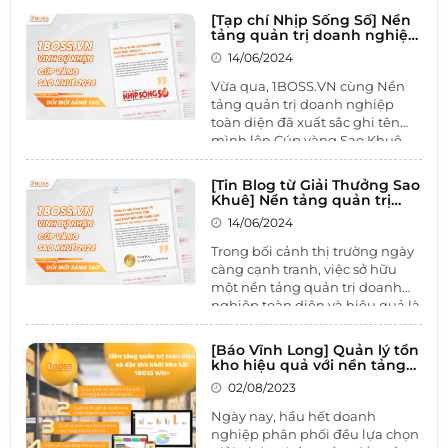
[Tạp chí Nhịp Sống Số] Nền
tảng quản trị doanh nghiệp
toàn diện 1BOSS.VN xuất sắc
14/06/2024
nhận giải thưởng Sao Khuê
2024
Vừa qua, 1BOSS.VN cùng Nền
tảng quản trị doanh nghiệp
toàn diện đã xuất sắc ghi tên
mình lên Cúp vàng Sao Khuê
2024 lĩnh vực Giải pháp đổi mới
sáng tạo. Tạp chí điện tử Nhịp
[Tin Blog từ Giải Thưởng Sao
Sống Số đã có bài đánh giá chi
Khuê] Nền tảng quản trị
tiết về thành tựu của 1BOSS và
doanh nghiệp toàn diện
14/06/2024
1BOSS.VN - Nền tảng đổi mới
dành nhiều lời khen ngợi cho
sáng tạo chinh phục giải
sự đột phá về lĩnh vực Đổi Mới
Trong bối cảnh thị trường ngày
thưởng Sao Khuê 2024
Sáng Tạo mà 1BOSS đã mang
càng cạnh tranh, việc sở hữu
lại.
một nền tảng quản trị doanh
nghiệp toàn diện và hiệu quả là
yếu tố quyết định sự thành
công. Vừa qua,
1BOSS.VN
cùng
[Báo Vĩnh Long] Quản lý tồn
Nền tảng Quản trị Doanh
kho hiệu quả với nền tảng
nghiệp toàn diện
đã xuất sắc
quản trị doanh nghiệp toàn
02/08/2023
diện 1BOSS.VN
ghi tên mình lên Cúp vàng Sao
Khuê 2024 lĩnh vực Giải pháp
Ngày nay, hầu hết doanh
Đổi Mới Sáng Tạo. Tin Blog từ
nghiệp phân phối đều lựa chọn