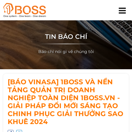
TIN BÁO CHÍ
Báo chí nói gì về chúng tôi
[BÁO VINASA] 1BOSS VÀ NỀN
TẢNG QUẢN TRỊ DOANH
NGHIỆP TOÀN DIỆN 1BOSS.VN -
GIẢI PHÁP ĐỔI MỚI SÁNG TẠO
CHINH PHỤC GIẢI THƯỞNG SAO
KHUÊ 2024