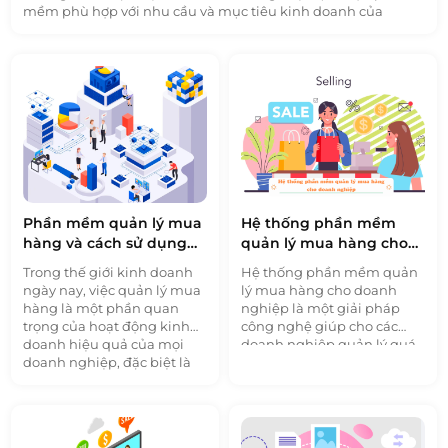
mềm phù hợp với nhu cầu và mục tiêu kinh doanh của
doanh nghiệp là rất quan trọng để đạt được hiệu quả tốt
nhất trong quản lý khách hàng.
Phần mềm quản lý mua
Hệ thống phần mềm
hàng và cách sử dụng
quản lý mua hàng cho
cho doanh nghiệp vừa
doanh nghiệp
Trong thế giới kinh doanh
Hệ thống phần mềm quản
và nhỏ
ngày nay, việc quản lý mua
lý mua hàng cho doanh
hàng là một phần quan
nghiệp là một giải pháp
trọng của hoạt động kinh
công nghệ giúp cho các
doanh hiệu quả của mọi
doanh nghiệp quản lý quá
doanh nghiệp, đặc biệt là
trình mua hàng, nhập kho,
đối với các doanh nghiệp
quản lý nhà cung cấp, đơn
vừa và nhỏ (SMEs). Việc
hàng và thanh toán một
giảm bớt thời gian và công
cách hiệu quả và tiết kiệm
sức cần thiết cho quá trình
thời gian. Với sự phát triển