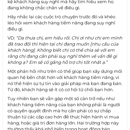
kệ khách hàng suy nghĩ mà hãy tìm hiểu xem họ
đang không chắc chắn về điều gì.
Hãy nhắc lại các cuộc trò chuyện trước đó và khéo
léo hỏi xem khách hàng tiềm năng đang suy nghĩ
điều gì.
VD:
“Dạ thưa chị, em hiểu rồi. Chị ơi như chị em mình
đã trao đổi thì hiện tại chị đang muốn [nhu cầu của
khách hàng]. Không biết chị có thể chia sẻ với em
rằng chị đang cần phải suy nghĩ thêm về vấn đề gì
không ạ? Em sẽ cố gắng hỗ trợ chị tốt nhất ạ.”
Một phản hồi như trên có thể giúp bạn xây dựng mối
quan hệ bền chặt hơn với khách hàng tiềm năng, vì
nó thể hiện sự tự tin vào giải pháp mà bạn đang bán.
Từ đó, khách hàng sẽ ít có cơ hội từ chối bạn hơn.
Tuy nhiên bạn sẽ vẫn gặp một số cản trở nếu như
khách hàng tiềm năng của bạn không phải là người
có quyền quyết định mà họ cần phải có sự chấp
thuận từ các cấp cao hơn để thực hiện hành vi mua
hàng; hoặc giá trị đơn hàng lớn. Hai trường hợp này
thường thấy khá phổ biến trong hoạt động bán