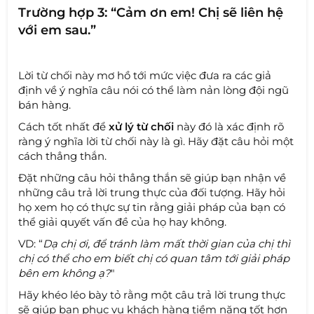
Trường hợp 3: “Cảm ơn em! Chị sẽ liên hệ
với em sau.”
Lời từ chối này mơ hồ tới mức việc đưa ra các giả
định về ý nghĩa câu nói có thể làm nản lòng đội ngũ
bán hàng.
Cách tốt nhất để
xử lý từ chối
này đó là xác định rõ
ràng ý nghĩa lời từ chối này là gì. Hãy đặt câu hỏi một
cách thẳng thắn.
Đặt những câu hỏi thẳng thắn sẽ giúp bạn nhận về
những câu trả lời trung thực của đối tượng. Hãy hỏi
họ xem họ có thực sự tin rằng giải pháp của bạn có
thể giải quyết vấn đề của họ hay không.
VD: “
Dạ chị ơi, để tránh làm mất thời gian của chị thì
chị có thể cho em biết chị có quan tâm tới giải pháp
bên em không ạ?
"
Hãy khéo léo bày tỏ rằng một câu trả lời trung thực
sẽ giúp bạn phục vụ khách hàng tiềm năng tốt hơn