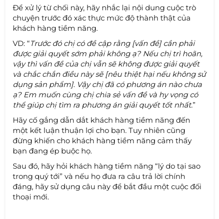
Để xử lý từ chối này, hãy nhắc lại nội dung cuộc trò
chuyện trước đó xác thực mức độ thành thật của
khách hàng tiềm năng.
VD: “
Trước đó chị có đề cập rằng [vấn đề] cần phải
được giải quyết sớm phải không ạ? Nếu chị trì hoãn,
vậy thì vấn đề của chị vẫn sẽ không được giải quyết
và chắc chắn điều này sẽ [nêu thiệt hại nếu không sử
dụng sản phẩm]. Vậy chị đã có phương án nào chưa
ạ? Em muốn cùng chị chia sẻ vấn đề và hy vọng có
thể giúp chị tìm ra phương án giải quyết tốt nhất
.”
Hãy cố gắng dẫn dắt khách hàng tiềm năng đến
một kết luận thuận lợi cho bạn. Tuy nhiên cũng
đừng khiến cho khách hàng tiềm năng cảm thấy
bạn đang ép buộc họ.
Sau đó, hãy hỏi khách hàng tiềm năng “lý do tại sao
trong quý tới” và nếu họ đưa ra câu trả lời chính
đáng, hãy sử dụng câu này để bắt đầu một cuộc đối
thoại mới.