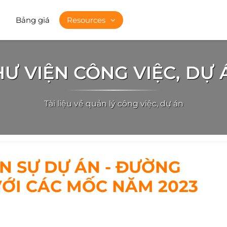
Bảng giá
Resources
HƯ VIỆN CÔNG VIỆC, DỰ 
Tài liệu về quản lý công việc, dự án
N SỰ DỰ ÁN - ĐƯỜNG
VỚI CÁC MỐC NĂM 2023